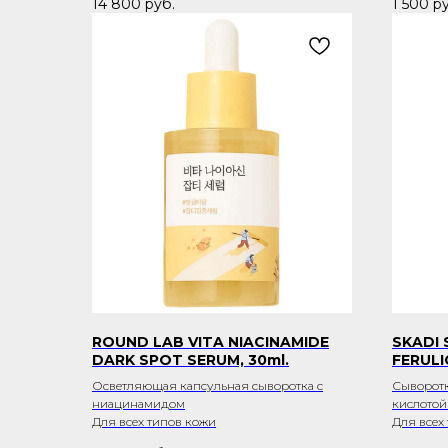
14 800
руб.
1 500
ру
ROUND LAB VITA NIACINAMIDE
SKADI 
DARK SPOT SERUM, 30ml.
FERULI
Осветляющая капсульная сыворотка с
Сыворотк
ниацинамидом
кислотой
Для всех типов кожи
Для всех