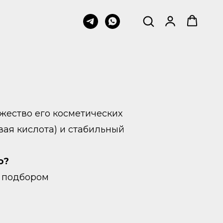
жество его косметических
вая кислота) и стабильный
о?
с подбором