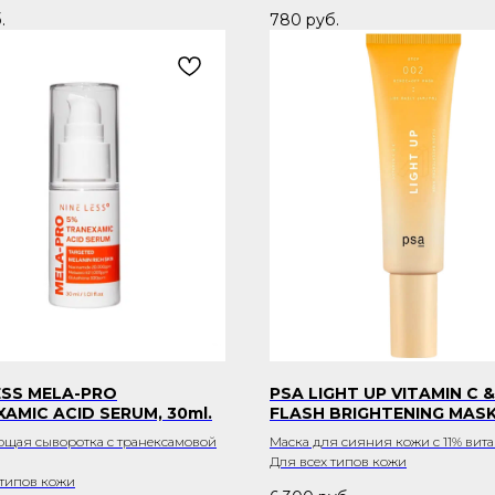
.
780
руб.
ESS MELA-PRO
PSA LIGHT UP VITAMIN C &
AMIC ACID SERUM, 30ml.
FLASH BRIGHTENING MASK,
щая сыворотка с транексамовой
Маска для сияния кожи с 11% вит
Для всех типов кожи
 типов кожи