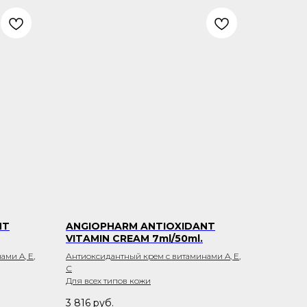
NT
ANGIOPHARM ANTIOXIDANT
VITAMIN CREAM 7ml/50ml.
ми A, E,
Антиоксидантный крем с витаминами A, E,
С
Для всех типов кожи
3 816
руб.