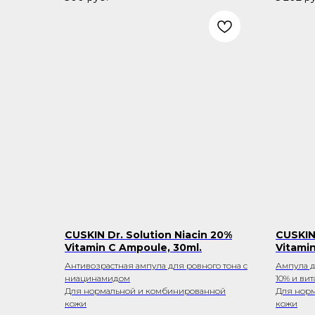
CUSKIN Dr. Solution Niacin 20%
CUSKIN 
Vitamin C Ampoule, 30ml.
Vitami
Антивозрастная ампула для ровного тона с
Ампула д
ниацинамидом
10% и ви
Для нормальной и комбинированной
Для нор
кожи
кожи