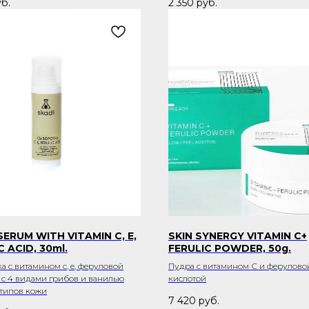
б.
2 350
руб.
SERUM WITH VITAMIN C, E,
SKIN SYNERGY VITAMIN C+
C ACID, 30ml.
FERULIC POWDER, 50g.
а с витамином с, е, феруловой
Пудра с витамином С и ферулово
 c 4 видами грибов и ванилью
кислотой
 типов кожи
7 420
руб.