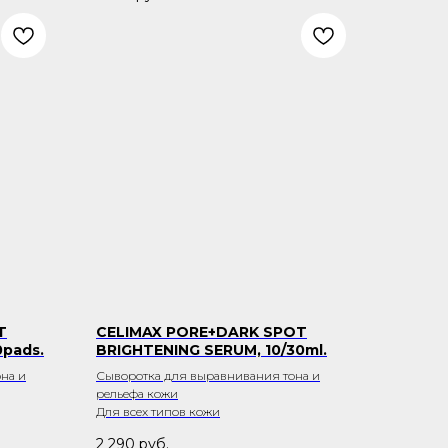
T
CELIMAX PORE+DARK SPOT
0pads.
BRIGHTENING SERUM, 10/30ml.
на и
Сыворотка для выравнивания тона и
рельефа кожи
Для всех типов кожи
2 290
руб.