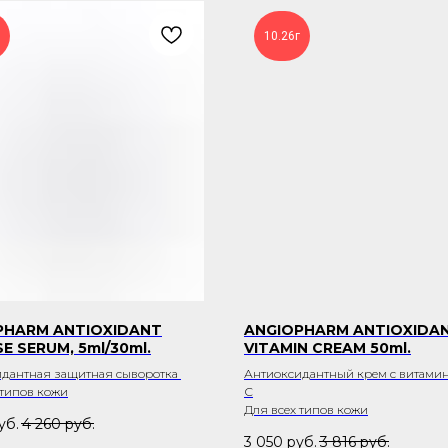
10.26г
PHARM ANTIOXIDANT
ANGIOPHARM ANTIOXIDA
E SERUM, 5ml/30ml.
VITAMIN CREAM 50ml.
дантная защитная сыворотка
Антиоксидантный крем с витамина
 типов кожи
С
Для всех типов кожи
уб.
4 260
руб.
3 050
руб.
3 816
руб.