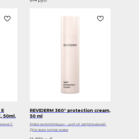
 E
REVIDERM 360° protection cream,
 50ml.
50 ml
амина C
Крем антиполюшн - щит от загрязнений
Для всех типов кожи