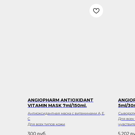
ANGIOPHARM ANTIOXIDANT
ANGIOP
VITAMIN MASK 7ml/150ml.
5ml/30
Антиоксидантная маска с витаминами A, E,
Сыворотк
C
Для всех
Для всех типов кожи
чувствит
300
руб.
5 202
ру