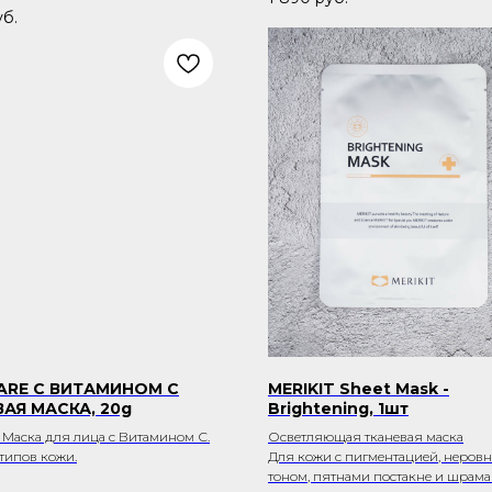
уб.
СARE С ВИТАМИНОМ С
MERIKIT Sheet Mask -
АЯ МАСКА, 20g
Brightening, 1шт
 Маска для лица с Витамином С.
Осветляющая тканевая маска
 типов кожи.
Для кожи с пигментацией, неров
тоном, пятнами постакне и шрам