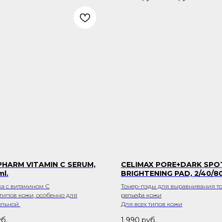
HARM VITAMIN C SERUM,
CELIMAX PORE+DARK SPO
ml.
BRIGHTENING PAD, 2/40/8
а с витамином С
Тонер-пэды для выравнивания то
 типов кожи, особенно для
рельефа кожи
ельной
Для всех типов кожи
б.
1 990
руб.