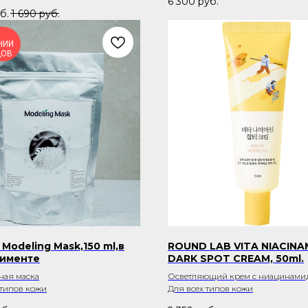
6 300
руб.
б.
1 690
руб.
ЧИИ
ДОВ
Modeling Mask,150 ml,в
ROUND LAB VITA NIACINA
тименте
DARK SPOT CREAM, 50ml.
ная маска
Осветляющий крем с ниацинами
 типов кожи
Для всех типов кожи