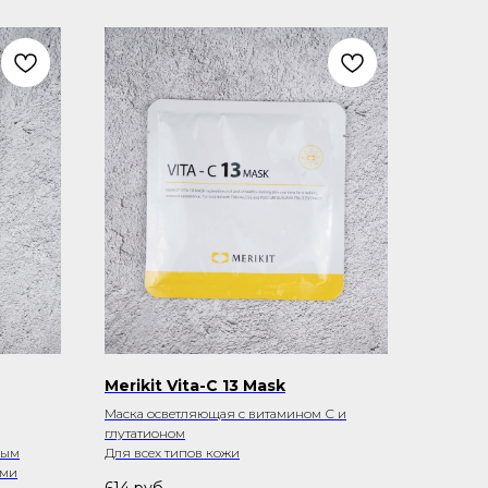
Merikit Vita-C 13 Mask
Маска осветляющая с витамином С и
глутатионом
ным
Для всех типов кожи
ами
614
руб.