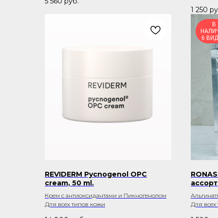
5 560
руб.
1 250
ру
В
НАЛИ
6 ВИ
REVIDERM Pycnogenol OPC
RONAS 
cream, 50 ml.
ассор
Крем с антиоксидантами и Пикногенолом
Альгинат
Для всех типов кожи
Для всех