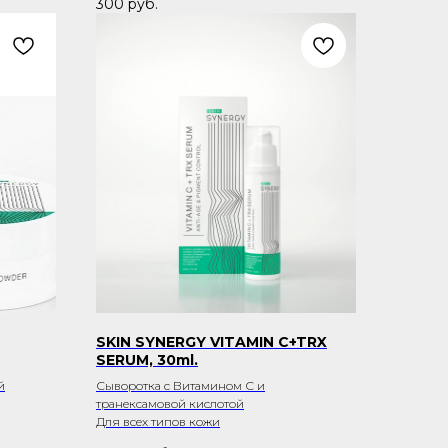
300
руб.
SKIN SYNERGY VITAMIN C+TRX
SERUM, 30ml.
й
Сыворотка с Витамином С и
транексамовой кислотой
Для всех типов кожи