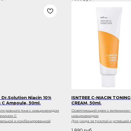
Dr.Solution Niacin 10%
ISNTREE C-NIACIN TONING
n C Ampoule, 50ml.
CREAM, 50ml.
ля ровного тона с ниацинамидом
Осветляющий крем с витамином 
тамином С
ниацинамидом
мальной и комбинированной
Для ухода за тусклой и уставшей
1 890
руб.