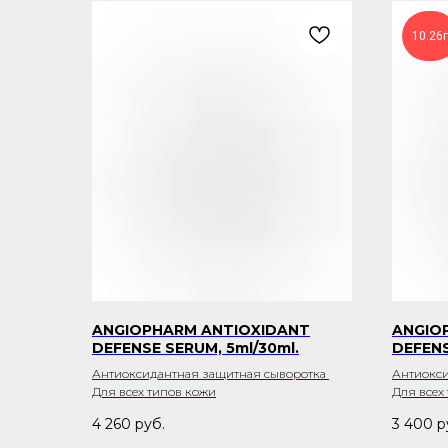
10.26г
ANGIOPHARM ANTIOXIDANT
ANGIO
DEFENSE SERUM, 5ml/30ml.
DEFENS
Антиоксидантная защитная сыворотка
Антиокси
Для всех типов кожи
Для всех
4 260
руб.
3 400
р