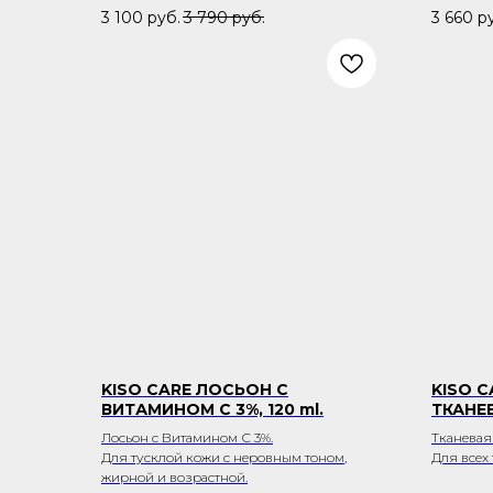
3 100
руб.
3 790
руб.
3 660
р
KISO СARE ЛОСЬОН С
KISO 
ВИТАМИНОМ С 3%, 120 ml.
ТКАНЕВ
Лосьон с Витамином С 3%.
Тканевая
Для тусклой кожи c неровным тоном,
Для всех
жирной и возрастной.