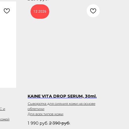
12.2026
KAINE VITA DROP SERUM, 30ml.
Сыворотка для сияния кожи на основе
С и
облепихи
Для всех типов кожи
 кожей
1 990
руб.
2 390
руб.