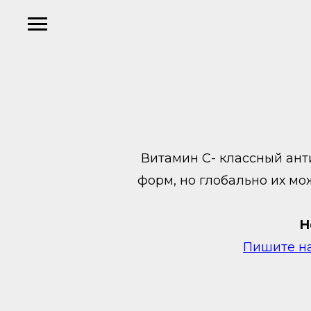
Витамин С- классный ант
форм, но глобально их мо
Н
Пишите н