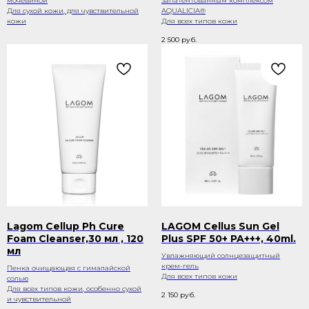
мочевиной
запатентованным комплексом
Для сухой кожи, для чувствительной
AQUALICIA®
кожи
Для всех типов кожи
2 500
руб.
Lagom Cellup Ph Cure
LAGOM Cellus Sun Gel
Foam Cleanser,30 мл , 120
Plus SPF 50+ PA+++, 40ml.
мл
Увлажняющий солнцезащитный
крем-гель
Пенка очищающая с гималайской
Для всех типов кожи
солью
Для всех типов кожи, особенно сухой
2 150
руб.
и чувствительной