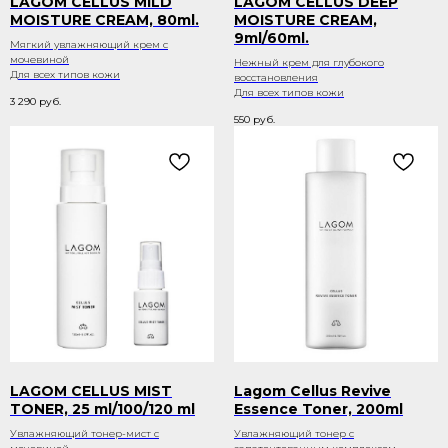
LAGOM CELLUS MILD
LAGOM CELLUS DEEP
MOISTURE CREAM, 80ml.
MOISTURE CREAM,
9ml/60ml.
Мягкий увлажняющий крем c
мочевиной
Нежный крем для глубокого
Для всех типов кожи
восстановления
Для всех типов кожи
3 290
руб.
550
руб.
LAGOM CELLUS MIST
Lagom Cellus Revive
TONER, 25 ml/100/120 ml
Essence Toner, 200ml
Увлажняющий тонер-мист с
Увлажняющий тонер с