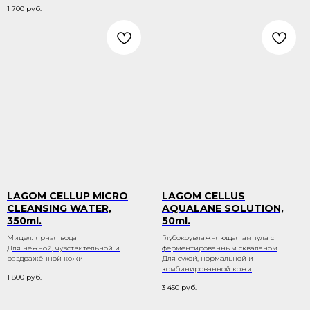
1 700
руб.
LAGOM CELLUP MICRO
LAGOM CELLUS
CLEANSING WATER,
AQUALANE SOLUTION,
350ml.
50ml.
Мицеллярная вода
Глубокоувлажняющая ампула с
Для нежной, чувствительной и
ферментированным скваланом
раздражённой кожи
Для сухой, нормальной и
комбинированной кожи
1 800
руб.
3 450
руб.