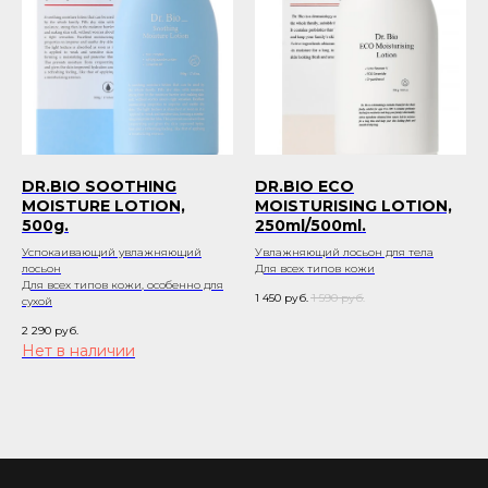
DR.BIO SOOTHING
DR.BIO ECO
MOISTURE LOTION,
MOISTURISING LOTION,
500g.
250ml/500ml.
Успокаивающий увлажняющий
Увлажняющий лосьон для тела
лосьон
Для всех типов кожи
Для всех типов кожи, особенно для
1 450
руб.
1 590
руб.
сухой
2 290
руб.
Нет в наличии