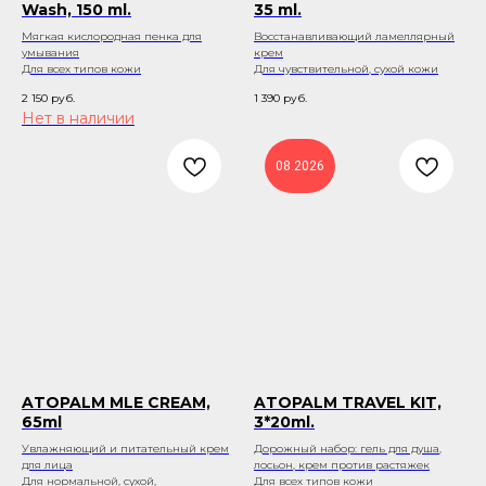
Wash, 150 ml.
35 ml.
Мягкая кислородная пенка для
Восстанавливающий ламеллярный
умывания
крем
Для всех типов кожи
Для чувствительной, сухой кожи
2 150
руб.
1 390
руб.
Нет в наличии
08.2026
ATOPALM MLE CREAM,
ATOPALM TRAVEL KIT,
65ml
3*20ml.
Увлажняющий и питательный крем
Дорожный набор: гель для душа,
для лица
лосьон, крем против растяжек
Для нормальной, сухой,
Для всех типов кожи