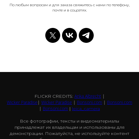
По любым вопросам и для заказа свяжитесь с нами по телефону,
почте и в соцсетях.
Anka Albrecht
|
FLICKR CREDITS:
Wicker Paradise
|
Wicker Paradise
|
Bonsoni.com
|
Bonsoni.com
|
Bonsoni.com
|
leica_camera
Все фотографии, тексты и видеоматериалы
принадлежат их владельцам и использованы для
демонстрации. Пожалуйста, не используйте контент