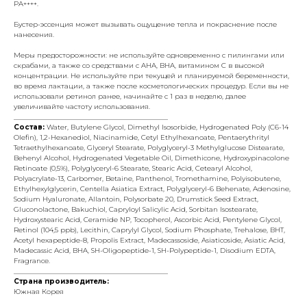
PA++++.
Бустер-эссенция может вызывать ощущение тепла и покраснение после
нанесения.
Меры предосторожности: не используйте одновременно с пилингами или
скрабами, а также со средствами с AHA, BHA, витамином C в высокой
концентрации. Не используйте при текущей и планируемой беременности,
во время лактации, а также после косметологических процедур. Если вы не
использовали ретинол ранее, начинайте с 1 раз в неделю, далее
увеличивайте частоту использования.
_____________________________________________
Состав:
Water, Butylene Glycol, Dimethyl Isosorbide, Hydrogenated Poly (C6-14
Olefin), 1,2-Hexanediol, Niacinamide, Cetyl Ethylhexanoate, Pentaerythrityl
Tetraethylhexanoate, Glyceryl Stearate, Polyglyceryl-3 Methylglucose Distearate,
Behenyl Alcohol, Hydrogenated Vegetable Oil, Dimethicone, Hydroxypinacolone
Retinoate (0,5%), Polyglyceryl-6 Stearate, Stearic Acid, Cetearyl Alcohol,
Polyacrylate-13, Carbomer, Betaine, Panthenol, Tromethamine, Polyisobutene,
Ethylhexylglycerin, Centella Asiatica Extract, Polyglyceryl-6 Behenate, Adenosine,
Sodium Hyaluronate, Allantoin, Polysorbate 20, Drumstick Seed Extract,
Gluconolactone, Bakuchiol, Capryloyl Salicylic Acid, Sorbitan Isostearate,
Hydroxystearic Acid, Ceramide NP, Tocopherol, Ascorbic Acid, Pentylene Glycol,
Retinol (104,5 ppb), Lecithin, Caprylyl Glycol, Sodium Phosphate, Trehalose, BHT,
Acetyl hexapeptide-8, Propolis Extract, Madecassoside, Asiaticoside, Asiatic Acid,
Madecassic Acid, BHA, SH-Oligopeptide-1, SH-Polypeptide-1, Disodium EDTA,
Fragrance.
_____________________________________________
Страна производитель:
Южная Корея