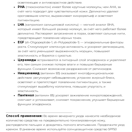
осветляющее и антивозрастное действие.
PHA
(глюконолактон) имеет более крупные молекулы, чем AHA, за
счёт чего подходит для чувствительной кожи. Деликатно удаляет
ороговевшие клетки, выравнивает микрорельеф и осветляет
пигментацию.
LHA
(каприлоил салициловой кислоты) — мягкий аналог BHA,
который имеет больший размер молекул, за счёт чего работает более
деликатно. Растворяет загрязнения в порах, осветляет сальные нити,
предотвращает появление чёрных точек.
EGF
(sh-Oligopeptide-1, sh-Polypeptide-1) — эпидермальные факторы
роста. Стимулируют клеточную активность и ускоряют регенерацию,
за счёт чего уменьшают выраженность морщин, повышают
эластичность и борются с сухостью.
Церамиды
встраиваются в липидный слой эпидермиса и укрепляют
его, тем самым снижая потерю влаги и повышая барьерные
функции. Снижают возможное раздражение от ретиноидов.
Ниацинамид
(витамин B3) оказывает многофункциональное
действие: регулирует себовыделение, устраняя жирный блеск,
осветляет и препятствует появлению пигментации, а также
стимулирует выработку коллагена, повышая упругость и
эластичность.
Пантенол
(витамин B5) ускоряет заживление микроповреждений,
смягчает и успокаивает, снимает покраснение, улучшает барьерные
функции эпидермиса.
_____________________________________________
Способ применения:
Во время вечернего ухода нанесите необходимое
количество средства на предварительно тонизированную кожу,
распределите пальцам и дождитесь полного впитывания. Продолжите уход
кремом. В дневное время используйте солнцезащитное средство SPF50