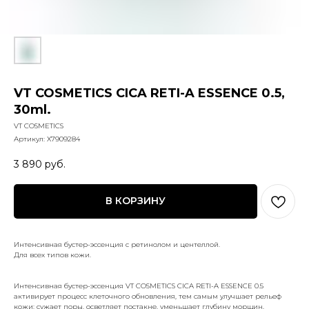
VT COSMETICS CICA RETI-A ESSENCE 0.5,
30ml.
VT COSMETICS
Артикул:
X7909284
3 890
руб.
В КОРЗИНУ
Интенсивная бустер-эссенция с ретинолом и центеллой.
Для всех типов кожи.
Интенсивная бустер-эссенция VT COSMETICS CICA RETI-A ESSENCE 0.5
активирует процесс клеточного обновления, тем самым улучшает рельеф
кожи: сужает поры, осветляет постакне, уменьшает глубину морщин,