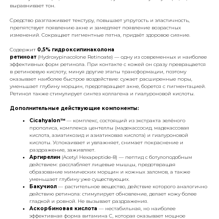
выравнивает тон.
Средство разглаживает текстуру, повышает упругость и эластичность,
препятствует появлению акне и замедляет появление возрастных
изменений. Сокращает пигментные пятна, придаёт здоровое сияние.
Содержит
0,5% гидроксипинаколона
ретиноат
(Hydroxypinacolone Retinoate) — одну из современных и наиболее
эффективных форм ретинола. При контакте с кожей он сразу превращается
в ретиноевую кислоту, минуя другие этапы трансформации, поэтому
оказывает наиболее быстрое воздействие: сужает расширенные поры,
уменьшает глубину морщин, предотвращает акне, борется с пигментацией.
Ретинол также стимулирует синтез коллагена и гиалуроновой кислоты.
Дополнительные действующие компоненты:
Cicahyalon™
— комплекс, состоящий из экстракта зелёного
прополиса, комплекса центеллы (мадекассосид, мадекассовая
кислота, азиатикозид и азиатиковая кислота) и гиалуроновой
кислоты. Успокаивает и увлажняет, снимает покраснение и
раздражение, заживляет.
Аргирелин
(Acetyl Hexapeptide-8) — пептид с ботулоподобным
действием: расслабляет лицевые мышцы, предотвращая
образование мимических морщин и кожных заломов, а также
уменьшает глубину уже существующих.
Бакучиол
— растительное вещество, действие которого аналогично
действию ретинола: стимулирует обновление, делает кожу более
гладкой и ровной. Не вызывает раздражения.
Аскорбиновая кислота
— нестабильная, но наиболее
эффективная форма витамина C, которая оказывает мощное