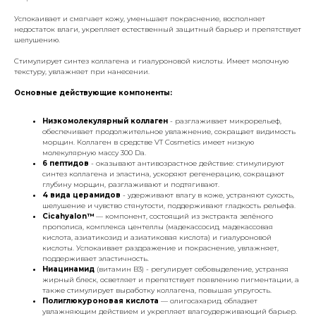
Успокаивает и смягчает кожу, уменьшает покраснение, восполняет
недостаток влаги, укрепляет естественный защитный барьер и препятствует
шелушению.
Стимулирует синтез коллагена и гиалуроновой кислоты. Имеет молочную
текстуру, увлажняет при нанесении.
Основные действующие компоненты:
Низкомолекулярный коллаген
- разглаживает микрорельеф,
обеспечивает продолжительное увлажнение, сокращает видимость
морщин. Коллаген в средстве VT Cosmetics имеет низкую
молекулярную массу 300 Da.
6 пептидов
- оказывают антивозрастное действие: стимулируют
синтез коллагена и эластина, ускоряют регенерацию, сокращают
глубину морщин, разглаживают и подтягивают.
4 вида церамидов
- удерживают влагу в коже, устраняют сухость,
шелушение и чувство стянутости, поддерживают гладкость рельефа.
Cicahyalon™
— компонент, состоящий из экстракта зелёного
прополиса, комплекса центеллы (мадекассосид, мадекассовая
кислота, азиатикозид и азиатиковая кислота) и гиалуроновой
кислоты. Успокаивает раздражение и покраснение, увлажняет,
поддерживает эластичность.
Ниацинамид
(витамин B3) - регулирует себовыделение, устраняя
жирный блеск, осветляет и препятствует появлению пигментации, а
также стимулирует выработку коллагена, повышая упругость.
Полиглюкуроновая кислота
— олигосахарид, обладает
увлажняющим действием и укрепляет влагоудерживающий барьер.