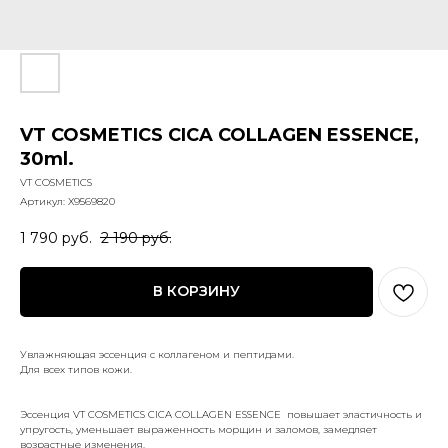
VT COSMETICS CICA COLLAGEN ESSENCE,
30ml.
VT COSMETICS
Артикул:
X9569820
1 790
руб.
2 190
руб.
В КОРЗИНУ
Увлажняющая эссенция с коллагеном и пептидами.
Для всех типов кожи.
Эссенция VT COSMETICS CICA COLLAGEN ESSENCE повышает эластичность и
упругость, уменьшает выраженность морщин и заломов, замедляет
возрастные изменения.