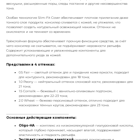
веснушки, расширенные поры, следы постакне и другие несовершенства
тона.
Особая технология Slim-Fit Cover обеспечивает плотное прилегание даже
тонкого слоя продукта: консилер сливается с кожей, не утяжеляя, что
позволяет создать натуральный освежающий макияж. Оттенки не
окисляются и не темнеют со временем.
Трёхслойная формула обеспечивает прочную фиксацию средства, за счёт
чего консилер не скатывается, не подчёркивает неровности рельефа.
Содержит успокаивающие и увлажняющие компоненты для
дополнительного ухода за кожей.
Представлен в 4 оттенках:
0.5 Fair — светлый оттенок для и придания коже яркости, подходит
для контуринга, рекомендован для 18 тона;
1.0 Peony — нейтральный оттенок слоновой кости, рекомендован для
21 тона;
1.5 Cornsilk — бежевый с ванильно-оливковым подтоном,
рекомендован для 22-23 тона;
2.0 Wheat — бежево-персиковый оттенок, отлично подходит для
маскировки тёмных кругов, рекомендован для 23 тона.
________________________________________
Основные действующие компоненты:
Oligo-HA
— комплекс из низкомолекулярной гиалуроновой кислоты,
который глубоко проникает, насыщает влагой, поддерживает
эластичность и гладкость рельефа.
Экстракт центеллы азиатской
снимает покраснение и