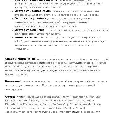
раздражение, укрепляет стенки сосудов, уменьшает проявление
купероза, повышает эластичность.
Экстракт цветков груши
смягчает, подавляет оксидативный
стресс, защищает от негативных факторов окружающей среды.
Экстракт хауттюйнии
успокаивает воспаление, ускоряет
заживление и повышает местный иммунитет, снижает
чувствительность к внешним раздражителям.
Экстракт семян чиа
— увлажняющий компонент, удерживает влагу
в эпидермисе и устраняет сухость.
Аминокислоты
повышают натуральный увлажняющий фактор
(NMF), разглаживают текстуру кожи, выравнивают тон, нормализуют
выработку коллагена и эластина, придают здоровое сияние и
упругость.
________________________________________
Способ применения:
нанесите консилер точечно на области покраснений
и другие зоны, которые хотите замаскировать. Растушуйте спонжем, кистью
или пальцем. Для создания более тонкого и естесственного покрытия
нанесите консилер на чистую тыльную сторону ладони, затем наносите
продукт на лицо.
Внимание!
Флакон консилера больше, чем объём средства. Объём продукта
соответствует заявленному. Рекомендуется хранить при комнатной
температуре.
________________________________________
Состав:
Water (Aqua), Cyclopentasiloxane, Phenyl Trimethicone, Titanium
Dioxide, Cetyl PEG/PPG-10/1 Dimethicone, Talc, Butylene Glycol, PEG-10
Dimethicone, 1,2-Hexanediol, Barium Sulfate, Vinyl Dimethicone/Methicone
Silsesquioxane Crosspolymer, Sodium Chloride, Acrylates/Stearyl
Acrylate/Dimethicone Methacrylate Copolymer, Trimethylsiloxysilicate, PVP,