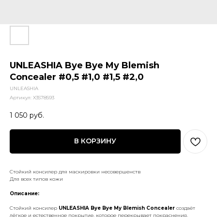
UNLEASHIA Bye Bye My Blemish
Concealer #0,5 #1,0 #1,5 #2,0
UNLEASHIA
Артикул:
X3578593
1 050
руб.
В КОРЗИНУ
Стойкий консилер для маскировки несовершенств
Для всех типов кожи
Описание:
Стойкий консилер
UNLEASHIA Bye Bye My Blemish Concealer
создаёт
лёгкое и естественное покрытие, которое перекрывает покраснения,