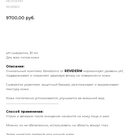
REVIDERM
X6455802
9700,00
руб.
В КОРЗИНУ
pH сыворотка, 30 мл.
Для всех типов кожи
Описание:
Уникальный комплекс Kerabionic от
REVIDERM
нормализует уровень рН,
поддерживает и сохраняет здоровую флору на поверхности кожи.
Сыворотка укрепляет защитный барьер, разглаживает и выравнивает
текстуру кожи.
Кожа постепенно успокаивается, улучшается ее внешний вид.
___________________________________
Способ применения:
Утром и вечером после очищения нанесите на кожу лица и шеи.
Можно, но не обязательно, использовать на область вокруг глаз.
Затем нанесите дневной или ночной крем.