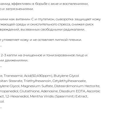
намид эффективен в борьбе с акне и воспалениями,
 и загрязнениями.
ими как витамин С и глутатион, сыворотка защищает кожу
ужающей среды и окислительного стресса, снижая риск
овреждений, вызванных свободными радикалами.
 утяжеляет кожу и не оставляет липкой пленки.
_
 2-3 капли на очищенное и тонизированное лицо и
ми движениями.
_
ate, Tranexamic Acid(50,490ppm), Butylene Glycol
bitan Stearate, Triethylhexanoin, Cetylethylhexanoate,
pylene Glycol, Magnesium Sulfate, Disteardimonium Hectorite,
, Propanediol, Glutathione, Adenosine, Disodium EDTA, Ascorbic
ct, 1,2-Hexanediol, Mentha Viridis (Spearmint) Extract,
ol.
_