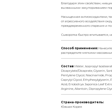
Благодаря этим свойствам, ниаци
вызванными закупориванием пор
Насыщенная антиоксидантами, так
от агрессивного воздействия окр
преждевременного старения и п
Сыворотка быстро впитывается, не
__________________________________
Способ применения:
Нанесите
распределите мягкими массажны
__________________________________
Состав:
Water, Isopropyl Isostear
Dicaprylate/Dicaprate, Glycerin, Sor
Pentylene Glycol, Niacinamide, Pro
Caprylyl Glycol, Ethylhexylglycerin
Acid, Eriobotrya Japonica Leaf Extra
Arginine, Allantoin, Dipropylene Glyc
__________________________________
Страна-производитель:
Южная Корея