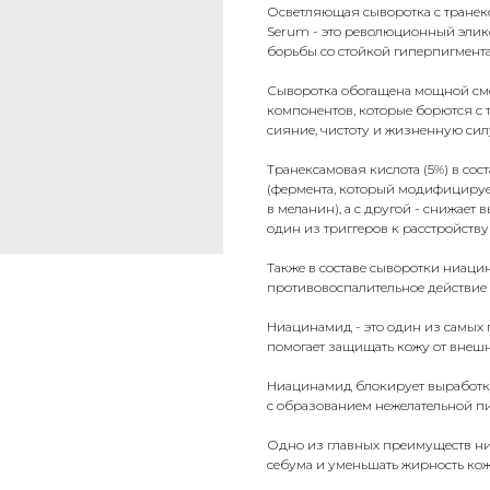
Осветляющая сыворотка с транек
Serum - это революционный эликс
борьбы со стойкой гиперпигмент
Сыворотка обогащена мощной см
компонентов, которые борются с
сияние, чистоту и жизненную сил
Транексамовая кислота (5%) в сос
(фермента, который модифициру
в меланин), а с другой - снижает
один из триггеров к расстройству
Также в составе сыворотки ниац
противовоспалительное действие 
Ниацинамид - это один из самых 
помогает защищать кожу от внешн
Ниацинамид блокирует выработку 
с образованием нежелательной пи
Одно из главных преимуществ ни
себума и уменьшать жирность кож