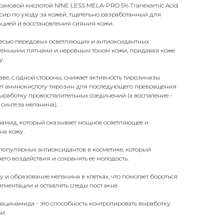
самовой кислотой NINE LESS MELA-PRO 5% Tranexamic Acid
ир по уходу за кожей, тщательно разработанный для
ацией и восстановления сияния кожи.
есью передовых осветляющих и антиоксидантных
 темными пятнами и неровным тоном кожи, придавая коже
у.
таве, с одной стороны, снижает активность тирозиназы
ет аминокислоту тирозин для последующего превращения
 выработку провоспалительных соединений (а воспаление -
 синтеза меланина).
инамид, который оказывает мощное осветляющее и
на кожу.
популярных антиоксидантов в косметике, который
его воздействия и сохранять ее молодость.
и образование меланина в клетках, что помогает бороться
гментации и оставлять следы пост акне.
ацинамида - это способность контролировать выработку
и.