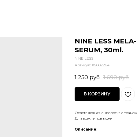
NINE LESS MELA
SERUM, 30ml.
NINE LESS
Артикул:
X9002264
1 250
руб.
1 690
руб.
В КОРЗИНУ
Осветляющая сыворотка с транек
Для всех типов кожи
Описание: