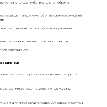
овом оттенке придаёт губам визуальный объём и
тов защищает тонкую кожу губ от внешних повреждений,
ти.
егко распределить тинт по губам, не подчёркивает
та, так и в качестве самостоятельного средства.
 оставляет липкости.
_
гредиенты:
ивает эластичность, увлажняет и избавляет от сухости.
зглаживает микротрещины, устраняет шелушение.
влажняет и смягчает, обладает антиоксидантным свойством.