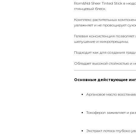
Rom&Nd Sheer Tinted Stick в нюд
глянцевый блеск.
Комплекс растительных компонен
увлажняет и не провоцирует сухос
Гелевая консистенция позволяет л
шелушение и микротрещины.
Подходит как для создания градиен
Обладает высокой стойкостью и не
__________________________________
Основные действующие ин
Аргановое масло восстанавл
Токоферол заживляет и ра
Экстракт лотоса глубоко у