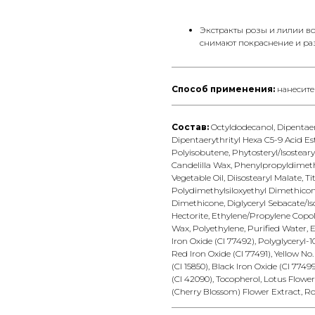
Экстракты розы и лилии в
снимают покраснение и ра
__________________________________
Способ применения:
нанесите
__________________________________
Состав:
Octyldodecanol, Dipentaery
Dipentaerythrityl Hexa C5-9 Acid Es
Polyisobutene, Phytosteryl/Isostearyl
Candelilla Wax, Phenylpropyldimethy
Vegetable Oil, Diisostearyl Malate, 
Polydimethylsiloxyethyl Dimethicone,
Dimethicone, Diglyceryl Sebacate/I
Hectorite, Ethylene/Propylene Copoly
Wax, Polyethylene, Purified Water, Et
Iron Oxide (CI 77492), Polyglyceryl-
Red Iron Oxide (CI 77491), Yellow No. 
(CI 15850), Black Iron Oxide (CI 77499
(CI 42090), Tocopherol, Lotus Flower
(Cherry Blossom) Flower Extract, Ro
__________________________________