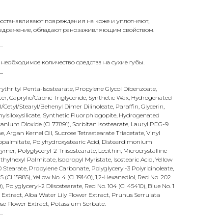
осстанавливают повреждения на коже и уплотняют,
здражение, обладают ранозаживляющим свойством.
_
 необходимое количество средства на сухие губы.
_
thrityl Penta-Isostearate, Propylene Glycol Dibenzoate,
ter, Caprylic/Capric Triglyceride, Synthetic Wax, Hydrogenated
/Cetyl/Stearyl/Behenyl Dimer Dilinoleate, Paraffin, Glycerin,
lsiloxysilicate, Synthetic Fluorphlogopite, Hydrogenated
Titanium Dioxide (CI 77891), Sorbitan Isostearate, Lauryl PEG-9
 Argan Kernel Oil, Sucrose Tetrastearate Triacetate, Vinyl
sopalmitate, Polyhydroxystearic Acid, Disteardimonium
mer, Polyglyceryl-2 Triisostearate, Lecithin, Microcrystalline
hylhexyl Palmitate, Isopropyl Myristate, Isostearic Acid, Yellow
10 Stearate, Propylene Carbonate, Polyglyceryl-3 Polyricinoleate,
5 (CI 15985), Yellow No. 4 (CI 19140), 1,2-Hexanediol, Red No. 202
), Polyglyceryl-2 Diisostearate, Red No. 104 (CI 45410), Blue No. 1
 Extract, Alba Water Lily Flower Extract, Prunus Serrulata
se Flower Extract, Potassium Sorbate.
_