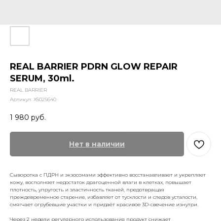
REAL BARRIER PDRN GLOW REPAIR
SERUM, 30ml.
REAL BARRIER
Артикул:
X5025640
1 980
руб.
Нет в наличии
Cыворотка с ПДРН и экзосомами эффективно восстанавливает и укрепляет
кожу, восполняет недостаток драгоценной влаги в клетках, повышает
плотность, упругость и эластичность тканей, предотвращая
преждевременное старение, избавляет от тусклости и следов усталости,
смягчает огрубевшие участки и придаёт красивое 3D-свечение изнутри.
Через 2 недели регулярного использования продукт снижает