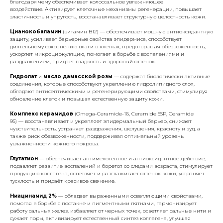
благодаря чему обеспечивает колоссальное увлажняющее
воздействие. Активирует клеточные механизмы регенерации, повышает
эластичность и упругость, восстанавливает структурную целостность кожи.
Цианокобаламин
(витамин B12) — обеспечивает мощную антиоксидантную
защиту, усиливает барьерные свойства эпидермиса, способствует
дилтельному сохранению влаги в клетках, предотвращая обезвоженность,
ускоряет микроциркуляцию, помогает в борьбе с воспалениями и
раздражением, придаёт гладкость и здоровый оттенок.
Гидролат
и
масло дамасской розы
— содержат биологически активные
соединения, которые способствуют укреплению гидролипидного слоя,
обладают антисептическими и регенерирующими свойствами, стимулируя
обновление клеток и повышая естественную защиту кожи.
Комплекс керамидов
(Omega-Ceramide-16, Ceramide 5SP, Ceramide
9S) — восстанавливает и укрепляет эпидермальный барьер, снижает
чувствительность, устраняет раздражения, шелушения, красноту и зуд, а
также риск обезвоженности, поддерживая оптимальный уровень
увлажненности кожного покрова.
Глутатион
— обеспечивает антимелогенное и антиоксидантное действие,
подавляет развитие воспалений и борется со следами возраста, стимулирует
продукцию коллагена, осветляет и разглаживает оттенок кожи, устраняет
тусклость и придаёт красивое свечение.
Ниацинамид 2%
— обладает выраженными осветляющими свойствами,
помогая в борьбе с постакне и пигментными пятнами, гармонизирует
работу сальных желез, избавляет от черных точек, осветляет сальные нити и
сужает поры, активизирует естественный синтез коллагена, улучшая