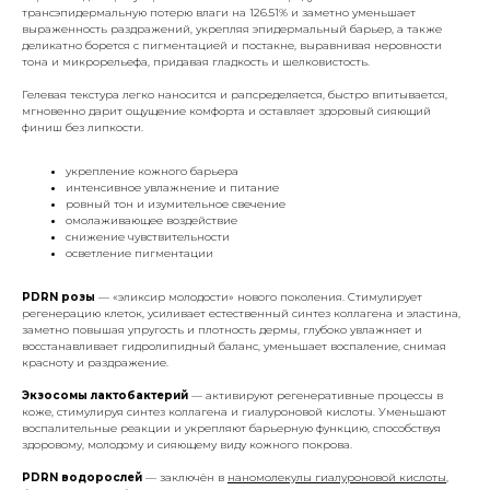
трансэпидермальную потерю влаги на 126.51% и заметно уменьшает
выраженность раздражений, укрепляя эпидермальный барьер, а также
деликатно борется с пигментацией и постакне, выравнивая неровности
тона и микрорельефа, придавая гладкость и шелковистость.
Гелевая текстура легко наносится и рапсределяется, быстро впитывается,
мгновенно дарит ощущение комфорта и оставляет здоровый сияющий
финиш без липкости.
укрепление кожного барьера
интенсивное увлажнение и питание
ровный тон и изумительное свечение
омолаживающее воздействие
снижение чувствительности
осветление пигментации
PDRN розы
— «эликсир молодости» нового поколения. Стимулирует
регенерацию клеток, усиливает естественный синтез коллагена и эластина,
заметно повышая упругость и плотность дермы, глубоко увлажняет и
восстанавливает гидролипидный баланс, уменьшает воспаление, снимая
красноту и раздражение.
Экзосомы лактобактерий
— активируют регенеративные процессы в
коже, стимулируя синтез коллагена и гиалуроновой кислоты. Уменьшают
воспалительные реакции и укрепляют барьерную функцию, способствуя
здоровому, молодому и сияющему виду кожного покрова.
PDRN водорослей
— заключён в
наномолекулы гиалуроновой кислоты
,