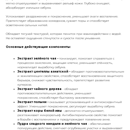
мягко отшелушивает и выравнивает рельеф кожи. Глубоко очищает,
абсорбирует излишки себума.
Успокаивает раздражение и покраснение, уменьшает очаги воспаления.
Препятствует образованию комедонов, сужает поры и способствует
осветлению сальных нитей.
Обладает тягучей текстурой, которая пенится при взаимодействии с водой.
Не оставляет ощущения стянутости и сухости после умывания.
Основные действующие компоненты:
Экстракт зелёного чая -
тонизирует, помогает справляться с
процессом окисления, защищая клетки, уменьшает отёчность,
нормализует выработку себума.
Экстракт центеллы азиатской -
обладает противовоспалительным
и заживляющим свойством, способствует восстановлению защитного
барьера, снижает чувствительность, препятствует развитию
купероза.
Экстракт чайного дерева
- обладает
противовоспалительным действием, уменьшает
покраснение, способствует быстрому заживлению.
Экстракт полыни -
оказывает успокаивающий и антиоксидантный
эффект. Уменьшает покраснение, регулирует выработку себума.
Экстракт коры белой ивы
- деликатно отшелушивает,
разглаживает микрорельеф. Антибактериальное свойство помогает
в борьбе с воспалениями и предупреждает появление акне.
Пудра сладкого миндаля и зелёного чая
- обеспечивает
полирующее действие, смягчает огрубевшие участки и выравнивает