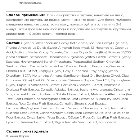
микрорельеф.
_________________________________________________
Способ применения:
Вспеньте средство в ладонях, нанесите на лицо,
распределите круговыми движениями и смойте водой. Для более глубокого
очищения нанесите средство на кожу, помассируйте и оставьте на 2–5
минут. Затем добавьте немного воды и продолжите массировать круговыми
движениями. Смойте остатки тёплой водой.
__________________________________________________
Состав:
Glycerin, Water, Sodium Cocoyl Isethionate, Sodium Cocoyl Glycinate,
Prunus Amygdalus Dulcis (Sweet Almond) Seed Meal, 1,2-Hexanediol, Coconut
Acid, Sodium Methyl Cocoyi Taurate, Cellulose, Oryza Sativa (Rice) Powder(10,000
ppm), Sodium Isethionate, Hamamelis Virginiana (Witch Hazel) Extract, Glyceryl
Stearate, Hydroxypropyl Starch Phosphate, Propanediol, Sodium Chloride,
Xanthan Gum, Camellia Sinensis Leaf Powder, Dextrin, Fragrance, Gardenia
Florida Fruit Extract, Caprylyl Glycol, Hexyl Cinnamal, Ethylhexylglycerin,
Disodium EDTA, Helianthus Annuus (Sunflower) Seed Oil, Butylene Glycol, Olea
Europaea (Olive) Fruit Oil, Simmondsia Chinensis (Jojoba) Seed Oil, Dipropylene
Glycol, Lupinus Albus Seed Extract, Portulaca Oleracea Extract, Adansonia
Digitata Fruit Extract, Centella Asiatica Extract, Sodium Hyaluronate, Origanum
Vulgare Leaf Extract, Anthemis Nobilis Flower Extract, Melaleuca Alternifolia (Tea
Tree) Leaf Extract, Chamaecyparis Obtusa Leaf Extract, Salix Alba (Willow) Bark
Extract, Rosa Canina Fruit Extract, Camellia Sinensis Leaf Extract,
Lactobacillus/Soybean Ferment Extract, Saururus Chinensis Extract, Nelumbo
Nucifera Leaf Extract, Cinnamomum Cassia Bark Extract, Scutellaria Baicalensis
Root Extract, Oryza Sativa (Rice) Extract (0.3ppm), Ficus Carica (Fig) Fruit Extract,
Lycium Chinense Fruit Extract, Vigna Radiata Seed Extract, Tocopherol.
__________________________________________________
Страна производитель:
Южная Корея