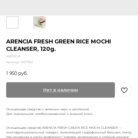
ARENCIA FRESH GREEN RICE MOCHI
CLEANSER, 120g.
ARENCIA
Артикул:
X377552
1 950
руб.
Нет в наличии
Очищающее средство с зелёным чаем и центеллой.
Для нормальной, комбинированной и жирной кожи.
Очищающее средство ARENCIA FRESH GREEN RICE MOCHI CLEANSER —
многофункциональный продукт, заменяющий гидрофильный бальзам, пенку
для умывания и маску-эксфолиант. Удаляет загрязнения и стойкий макияж,