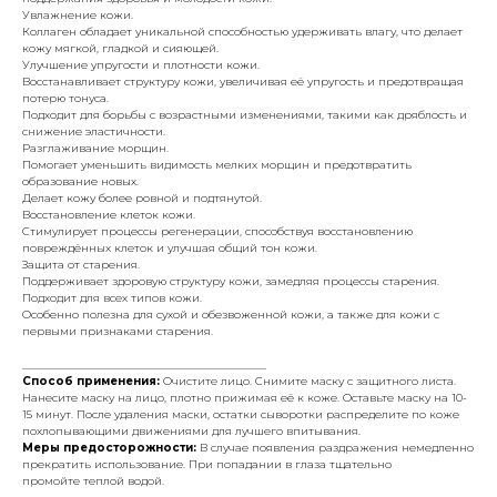
Увлажнение кожи.
Коллаген обладает уникальной способностью удерживать влагу, что делает
кожу мягкой, гладкой и сияющей.
Улучшение упругости и плотности кожи.
Восстанавливает структуру кожи, увеличивая её упругость и предотвращая
потерю тонуса.
Подходит для борьбы с возрастными изменениями, такими как дряблость и
снижение эластичности.
Разглаживание морщин.
Помогает уменьшить видимость мелких морщин и предотвратить
образование новых.
Делает кожу более ровной и подтянутой.
Восстановление клеток кожи.
Стимулирует процессы регенерации, способствуя восстановлению
повреждённых клеток и улучшая общий тон кожи.
Защита от старения.
Поддерживает здоровую структуру кожи, замедляя процессы старения.
Подходит для всех типов кожи.
Особенно полезна для сухой и обезвоженной кожи, а также для кожи с
первыми признаками старения.
____________________________________________
Способ применения:
Очистите лицо. Снимите маску с защитного листа.
Нанесите маску на лицо, плотно прижимая её к коже. Оставьте маску на 10-
15 минут. После удаления маски, остатки сыворотки распределите по коже
похлопывающими движениями для лучшего впитывания.
Меры предосторожности:
В случае появления раздражения немедленно
прекратить использование. При попадании в глаза тщательно
промойте теплой водой.