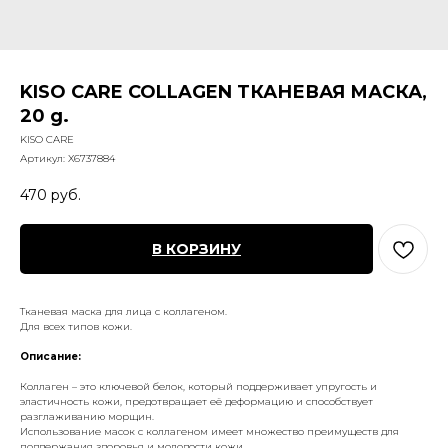
KISO СARE COLLAGEN ТКАНЕВАЯ МАСКА,
20 g.
KISO CARE
Артикул:
X6737884
470
руб.
В КОРЗИНУ
Тканевая маска для лица с коллагеном.
Для всех типов кожи.
Описание:
Коллаген – это ключевой белок, который поддерживает упругость и
эластичность кожи, предотвращает её деформацию и способствует
разглаживанию морщин.
Использование масок с коллагеном имеет множество преимуществ для
поддержания здоровья и молодости кожи.