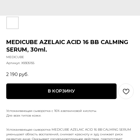
MEDICUBE AZELAIC ACID 16 BB CALMING
SERUM, 30ml.
MEDICUBE
Артикул:
X9305155
2 190
руб.
В КОРЗИНУ
Успокаивающая сыворотка с 16% азелаиновой кислоты.
Для всех типов кожи.
Успокаивающая сыворотка MEDICUBE AZELAIC ACID 16 BB CALMING SERUM
уменьшает область воспалений, снимает красноту и зуд, снижает риск
развития акне. Оказывает сосудоукрепляющее действие, препятствует