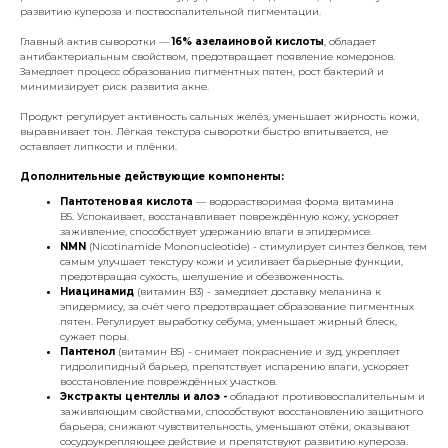
развитию купероза и поствоспалительной пигментации.
Главный актив сыворотки —
16% азелаиновой кислоты
, обладает
антибактериальным свойством, предотвращает появление комедонов.
Замедляет процесс образования пигментных пятен, рост бактерий и
минимизирует риск развития акне.
Продукт регулирует активность сальных желёз, уменьшает жирность кожи,
выравнивает тон. Лёгкая текстура сыворотки быстро впитывается, не
оставляет липкости и плёнки.
Дополнительные действующие компоненты:
Пантотеновая кислота
— водорастворимая форма витамина
B5. Успокаивает, восстанавливает повреждённую кожу, ускоряет
заживление, способствует удержанию влаги в эпидермисе.
NMN
(Nicotinamide Mononucleotide) - стимулирует синтез белков, тем
самым улучшает текстуру кожи и усиливает барьерные функции,
предотвращая сухость, шелушение и обезвоженность.
Ниацинамид
(витамин B3) - замедляет доставку меланина к
эпидермису, за счёт чего предотвращает образование пигментных
пятен. Регулирует выработку себума, уменьшает жирный блеск,
сужает поры.
Пантенол
(витамин B5) - снимает покраснение и зуд, укрепляет
гидролипидный барьер, препятствует испарению влаги, ускоряет
восстановление повреждённых участков.
Экстракты центеллы и алоэ -
обладают противовоспалительным и
заживляющим свойствами, способствуют восстановлению защитного
барьера, снижают чувствительность, уменьшают отёки, оказывают
сосудоукрепляющее действие и препятствуют развитию купероза.