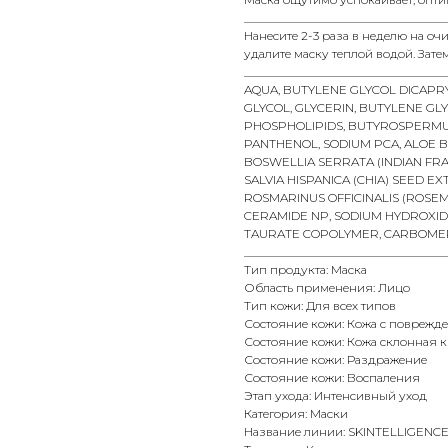
__________________________________
Нанесите 2-3 раза в неделю на оч
удалите маску теплой водой. Зате
__________________________________
AQUA, BUTYLENE GLYCOL DICAPRY
GLYCOL, GLYCERIN, BUTYLENE GLY
PHOSPHOLIPIDS, BUTYROSPERMUM 
PANTHENOL, SODIUM PCA, ALOE 
BOSWELLIA SERRATA (INDIAN FR
SALVIA HISPANICA (CHIA) SEED E
ROSMARINUS OFFICINALIS (ROSEM
CERAMIDE NP, SODIUM HYDROXI
TAURATE COPOLYMER, CARBOME
__________________________________
Тип продукта: Маска
Область применения: Лицо
Тип кожи: Для всех типов
Состояние кожи: Кожа с поврежд
Состояние кожи: Кожа склонная к
Состояние кожи: Раздражение
Состояние кожи: Воспаления
Этап ухода: Интенсивный уход
Категория: Маски
Название линии: SKINTELLIGENC