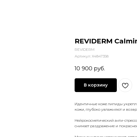
REVIDERM Calmin
REVIDERM
Артикул:
X4847358
10 900
руб.
В корзину
Идентичные коже липиды укрепл
кожи, глубоко увлажняют и возвр
Нейрокосметический анти-стресс
снимает раздражение и покрасне
Маска ощутимо успокаивает, опти