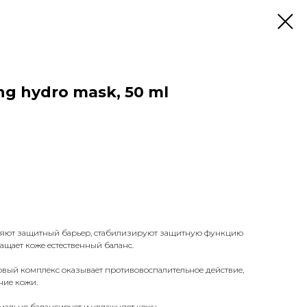
g hydro mask, 50 ml
яют защитный барьер, стабилизируют защитную функцию
ащает коже естественный баланс.
овый комплекс оказывает противовоспалительное действие,
ние кожи.
мально балансирует и увлажняет кожу.