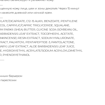
__
ищенную кожу лица, шеи и зоны декольте. Через 15 минут
м нанесите дневной или ночной крем.
__
LATE/DICAPRATE, C12-15 ALKYL BENZOATE, PENTYLENE
COL, CAPRYLIC/CAPRIC TRIGLYCERIDE, SQUALANE,
PARKII (SHEA) BUTTER, GLYCINE SOJA (SOYBEAN) OIL,
BARBADENSIS LEAF EXTRACT, TOCOPHERYL ACETATE,
ANKINCENSE) RESIN EXTRACT, SODIUM HYALURONATE,
XTRACT, PALMITOYL PENTAPEPTIDE-3, PANTOLACTONE,
ARY) LEAF EXTRACT, ALOE BARBADENSIS LEAF JUICE,
DE, HYDROXYETHYL ACRYLATE/SODIUM ACRYLOYLDIMETHYL
R, PHENOXYETHANOL
___
енным барьером
 парестезии
E