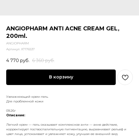
ANGIOPHARM ANTI ACNE CREAM GEL,
200ml.
ANGIOPHARM
Артикул:
X7176537
4 770
руб.
6 360
руб.
В корзину
Увлажняющий крем-гель
Для проблемной кожи
09.26г
Описание:
Легкий крем — гель оказывает комплексное анти — акне действие,
корректирует поствоспалительную пигментацию, выравнивает рельеф и
цвет лица, успокаивает и увлажняет кожу, улучшая ее внешний вид.
___________________________________