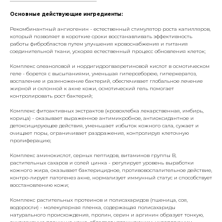
Основные действующие ингредиенты:
Рекомбинантный ангиогенин - естественный стимулятор роста капилляров,
который позволяет в короткие сроки восстанавливать эффективность
работы фибробластов путем улучшения кровоснабжения и питания
соединительной ткани, ускоряя естественный процесс обновления клеток;
Комплекс олеаноловой и нордигидрогваяретиновой кислот в осмотическом
геле - борется с высыпаниями, уменьшая гиперсеборею, гиперкератоз,
воспаление и размножение бактерий, обеспечивает глобальное лечение
жирной и склонной к акне кожи, осмотический гель помогает
контролировать рост бактерий;
Комплекс фитоактивных экстрактов (кровохлебка лекарственная, имбирь,
корица) - оказывает выраженное антимикробное, антиоксидантное и
детоксицирующее действия, уменьшает избыток кожного сала, сужает и
очищает поры, ограничивает раздражения, контролируя клеточную
пролиферацию;
Комплекс аминокислот, серных пептидов, витаминов группы B,
растительных сахаров и солей цинка - регулирует уровень выработки
кожного жира, оказывает бактерицидное, противовоспалительное действие,
контро-лирует патогенез акне, нормализует иммунный статус и способствует
восстановлению кожи;
Комплекс растительных протеинов и полисахаридов (пшеница, соя,
водоросли) - молекулярная пленка, содержащая полисахариды
натурального происхождения, пролин, серин и аргинин образует тонкую,