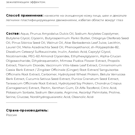
заживляющим эффектом.
___________________________________
Способ применения:
нанесите на очищенную кожу лица, шеи и декольте
легкими пластифицирующими движениями, избегая области вокруг глаз
___________________________________
Состав:
Aqua, Prunus Amycdalus Dulcis Oil, Sodium Acrylates Copolymer,
Butylene Glycol, Glycerin, Butyrospermum Parkii Butter, Orbignya Oleiferab Seed
Oil, Pinus Sibirica Seed Oil, Walnut Oil, Aloe Barbadensis Leaf Juice, Lecithin,
Laurel Oil, Melia Azadirachta Seed Oil, Phenoxyethanol, sh-Polypeptide-82,
Disodium Cetearyl Sulfosuccinate, Inulin, Azelaic Acid, Caprylyl Glycol,
Nicotinamide, PEG-60 Almond Glycerides, Ethylhexylglycerin, Alpha-Glucan
Oligosaccharide, Dihydroquercetin, Mimosa Pudica Flower Extract, Propolis
Extract, Titanium Dioxide, Vaccinium Vitis-Idaea Leaf Extract, Cinnamomum
Cassia Bark Extract / Zingiber Officinale (Ginger) Root Extract/ Sanguisorba
Officinalis Root Extract, Carbomer, Hydrolyzed Wheat Protein, Betula Verrucosa
Bark Extract, Cucumis Sativus Seed Extract, Punica Granatum Seed Extract,
Taraxacum Officinale Root Extract, Hydrolyzed Soy Protein, Chondrus Crispus
(Carrageenan) Extract, Pectin, Xanthan Gum, Dl-Alfa-Tocoferol, Citric Acid,
Potassium Sorbate, Sodium Benzoate, Arginine, Ascorbyl Palmitate, Proline,
Serine, Glucose, Nordihydroguaiaretic Acid, Oleanolic Acid
__________________________________
Страна-производитель:
Россия