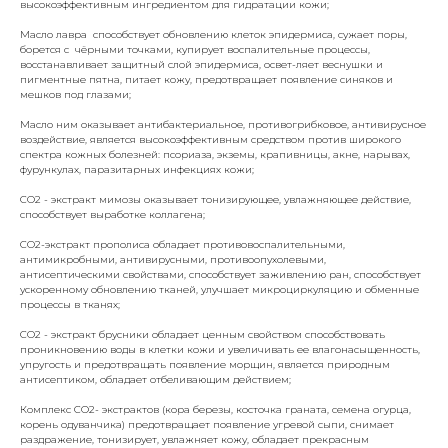
высокоэффективным ингредиентом для гидратации кожи;
Масло лавра способствует обновлению клеток эпидермиса, сужает поры,
борется с чёрными точками, купирует воспалительные процессы,
восстанавливает защитный слой эпидермиса, освет-ляет веснушки и
пигментные пятна, питает кожу, предотвращает появление синяков и
мешков под глазами;
Масло ним оказывает антибактериальное, противогрибковое, антивирусное
воздействие, является высокоэффективным средством против широкого
спектра кожных болезней: псориаза, экземы, крапивницы, акне, нарывах,
фурункулах, паразитарных инфекциях кожи;
СО2 - экстракт мимозы оказывает тонизирующее, увлажняющее действие,
способствует выработке коллагена;
CO2-экстракт прополиса обладает противовоспалительными,
антимикробными, антивирусными, противоопухолевыми,
антисептическими свойствами, способствует заживлению ран, способствует
ускоренному обновлению тканей, улучшает микроциркуляцию и обменные
процессы в тканях;
СО2 - экстракт брусники обладает ценным свойством способствовать
проникновению воды в клетки кожи и увеличивать ее влагонасыщенность,
упругость и предотвращать появление морщин, является природным
антисептиком, обладает отбеливающим действием;
Комплекс СО2- экстрактов (кора березы, косточка граната, семена огурца,
корень одуванчика) предотвращает появление угревой сыпи, снимает
раздражение, тонизирует, увлажняет кожу, обладает прекрасным