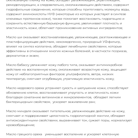
окклюзивную пленку на коже, обладает увлажняющим, укрепляющим,
ремоделирующим, а следовательно, омолаживающим действием, содержит
гидрофильные соединения, которые способны притягивать молекулы воды,
содержит аминокислоты НУФ (некоторые из которых участвуют в синтезе
ключевых протеинов кожи), также помогает восстановить гидратацию и
сохранить естественную барьерную функцию, увеличивает плотность и
эластичность кожи, облегчает проникновение активных ингредиентов;
Масло ши оказывает восстанавливающее, увлажняющее, разглаживающее и
пластифицирующее действия, некомедогенно, природный УФ‑фильтр,
влияет на синтез коллагена, обладает лечебными свойствами, которые
эффективны в отношении многих кожных болезней, в частности псориаза,
дерматитов и экзем;
Масло бабассу увлажняет кожу любого типа, оказывает антимикробное
действие на воспаленную кожу, омолаживает возрастную кожу, защищает
кожу от неблагоприятных факторов: ультрафиолета, ветра, низких
температур, смягчает огрубевшую, утратившую эластичность кожу;
Масло кедрового ореха устраняет сухость и шелушение кожи, способствуют
обновлению клеток, восстанавливают упругость и эластичность кожи
благодаря сочетанию витаминов и микроэлементов, обладает легким
бактерицидным свойством, ускоряет заживление ран;
Масло миндаля оказывает питательное, увлажняющее действие на кожу,
смягчает и поддерживает целостность гидролипидной мантии, обладает
антиоксидантными свойствами, выравнивает тон, сужает поры, нормализует
кровообращение;
Масло грецкого ореха уменьшает воспаление и ускоряет клеточную