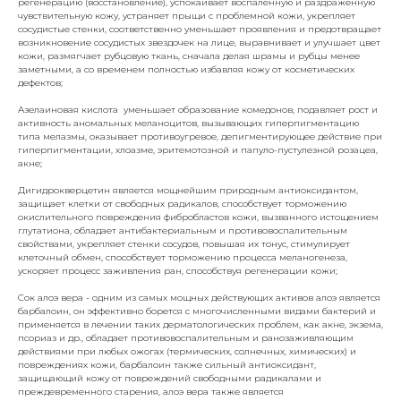
регенерацию (восстановление), успокаивает воспаленную и раздраженную
чувствительную кожу, устраняет прыщи с проблемной кожи, укрепляет
сосудистые стенки, соответственно уменьшает проявления и предотвращает
возникновение сосудистых звездочек на лице, выравнивает и улучшает цвет
кожи, размягчает рубцовую ткань, сначала делая шрамы и рубцы менее
заметными, а со временем полностью избавляя кожу от косметических
дефектов;
Азелаиновая кислота уменьшает образование комедонов, подавляет рост и
активность аномальных меланоцитов, вызывающих гиперпигментацию
типа мелазмы, оказывает противоугревое, депигментирующее действие при
гиперпигментации, хлоазме, эритемотозной и папуло-пустулезной розацеа,
акне;
Дигидрокверцетин является мощнейшим природным антиоксидантом,
защищает клетки от свободных радикалов, способствует торможению
окислительного повреждения фибробластов кожи, вызванного истощением
глутатиона, обладает антибактериальным и противовоспалительным
свойствами, укрепляет стенки сосудов, повышая их тонус, стимулирует
клеточный обмен, способствует торможению процесса меланогенеза,
ускоряет процесс заживления ран, способствуя регенерации кожи;
Сок алоэ вера - одним из самых мощных действующих активов алоэ является
барбалоин, он эффективно борется с многочисленными видами бактерий и
применяется в лечении таких дерматологических проблем, как акне, экзема,
псориаз и др., обладает противовоспалительным и ранозаживляющим
действиями при любых ожогах (термических, солнечных, химических) и
повреждениях кожи, барбалоин также сильный антиоксидант,
защищающий кожу от повреждений свободными радикалами и
преждевременного старения, алоэ вера также является