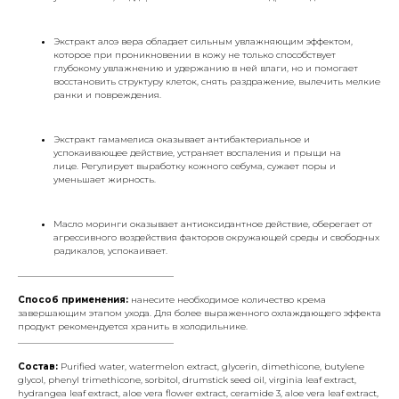
Экстракт алоэ вера обладает сильным увлажняющим эффектом,
которое при проникновении в кожу не только способствует
глубокому увлажнению и удержанию в ней влаги, но и помогает
восстановить структуру клеток, снять раздражение, вылечить мелкие
ранки и повреждения.
Экстракт гамамелиса оказывает антибактериальное и
успокаивающее действие, устраняет воспаления и прыщи на
лице. Регулирует выработку кожного себума, сужает поры и
уменьшает жирность.
Масло моринги оказывает антиоксидантное действие, оберегает от
агрессивного воздействия факторов окружающей среды и свободных
радикалов, успокаивает.
___________________________________
Способ применения:
нанесите необходимое количество крема
завершающим этапом ухода. Для более выраженного охлаждающего эффекта
продукт рекомендуется хранить в холодильнике.
___________________________________
Состав:
Purified water, watermelon extract, glycerin, dimethicone, butylene
glycol, phenyl trimethicone, sorbitol, drumstick seed oil, virginia leaf extract,
hydrangea leaf extract, aloe vera flower extract, ceramide 3, aloe vera leaf extract,