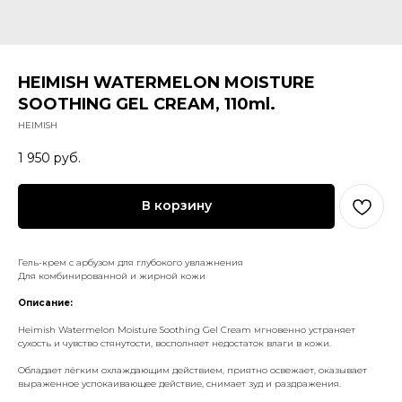
HEIMISH WATERMELON MOISTURE
SOOTHING GEL CREAM, 110ml.
HEIMISH
1 950
руб.
В корзину
Гель-крем с арбузом для глубокого увлажнения
Для комбинированной и жирной кожи
Описание:
Heimish Watermelon Moisture Soothing Gel Cream мгновенно устраняет
сухость и чувство стянутости, восполняет недостаток влаги в кожи.
Обладает лёгким охлаждающим действием, приятно освежает, оказывает
выраженное успокаивающее действие, снимает зуд и раздражения.