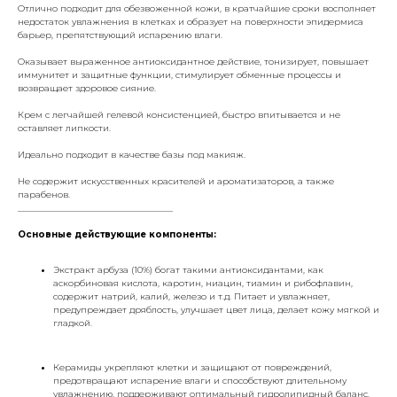
Отлично подходит для обезвоженной кожи, в кратчайшие сроки восполняет
недостаток увлажнения в клетках и образует на поверхности эпидермиса
барьер, препятствующий испарению влаги.
Оказывает выраженное антиоксидантное действие, тонизирует, повышает
иммунитет и защитные функции, стимулирует обменные процессы и
возвращает здоровое сияние.
Крем с легчайшей гелевой консистенцией, быстро впитывается и не
оставляет липкости.
Идеально подходит в качестве базы под макияж.
Не содержит искусственных красителей и ароматизаторов, а также
парабенов.
___________________________________
Основные действующие компоненты:
Экстракт арбуза (10%) богат такими антиоксидантами, как
аскорбиновая кислота, каротин, ниацин, тиамин и рибофлавин,
содержит натрий, калий, железо и т.д. Питает и увлажняет,
предупреждает дряблость, улучшает цвет лица, делает кожу мягкой и
гладкой.
Керамиды укрепляют клетки и защищают от повреждений,
предотвращают испарение влаги и способствуют длительному
увлажнению, поддерживают оптимальный гидролипидный баланс.