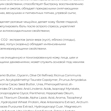
м свойствами, способствует быстрому восстановлению
ений и ожогов, обладает прекрасными смягчающими
ах, веснушках и пигментных пятнах, угревой сыпи;
даляет роговые чешуйки, делает кожу более гладкой,
егулировать боль после острого стресса, укрепляет
ми антиоксидантными свойствами;
О2- экстрактов (алоэ-вера (куст), яблоко (плоды),
рава), лопух (корень)) обладает интенсивными
егенерирующими свойствами.
 на очищенную и тонизированную кожу лица, шеи и
ющими движениями, может служить основой под макияж
ii Butter, Glycerin, Olive Oil Refined, Ricinus Communis
odium Acryloyldimethyl Taurate Copolymer, Prunus Amycdalus
eobroma Cacao Seed Butter, Urea, Phenoxyethanol, sh-
rides Of Linoleic And Linolenic Acids, Isopropyl Myristate,
Monopropylene Glycol, Panthenol, Hippophaes Oleum,
col, Titanium Dioxide, Alpha Lipoic Acid, Aroma, Tocopheryl
 Hydrolyzed Wheat Protein, Aloe Arborescens Extract, Arctium
hinacea Purpurea Extract, Hydroxypropyl Guar, Magnesium
t Extract, Vitis Vinifera Seed Extract, Retinyl Acetate,