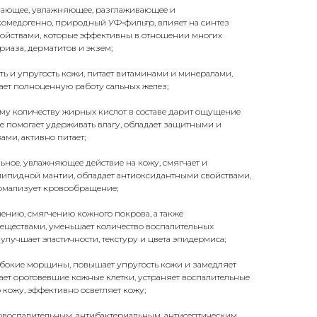
вающее, увлажняющее, разглаживающее и
омедогенно, природный УФ‑фильтр, влияет на синтез
войствами, которые эффективны в отношении многих
риаза, дерматитов и экзем;
ть и упругость кожи, питает витаминами и минералами,
вает полноценную работу сальных желез;
му количеству жирных кислот в составе дарит ощущение
же помогает удерживать влагу, обладает защитными и
ми, активно питает;
ьное, увлажняющее действие на кожу, смягчает и
липидной мантии, обладает антиоксидантными свойствами,
ормализует кровообращение;
ению, смягчению кожного покрова, а также
ществами, уменьшает количество воспалительных
улучшает эластичности, текстуру и цвета эпидермиса;
убокие морщины, повышает упругость кожи и замедляет
ет ороговевшие кожные клетки, устраняет воспалительные
 кожу, эффективно осветляет кожу;
овоспалительным, антибактериальным, антисептическим,