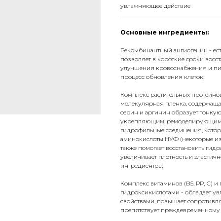
увлажняющее действие
__________________________________
Основные ингредиенты:
Рекомбинантный ангиогенин - ес
позволяет в короткие сроки восс
улучшения кровоснабжения и пит
процесс обновления клеток;
Комплекс растительных протеинов
молекулярная пленка, содержаща
серин и аргинин образует тонку
укрепляющим, ремоделирующим, 
гидрофильные соединения, котор
аминокислоты НУФ (некоторые из 
также помогает восстановить гид
увеличивает плотность и эластич
ингредиентов;
Комплекс витаминов (В5, РР, С) 
гидроксикислотами - обладает 
свойствами, повышает сопротивл
препятствует преждевременному 