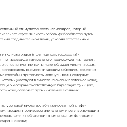
тественный стимулятор роста капилляров, который
танавливать эффективность работы фибробластов путем
ания соединительной ткани, ускоряя естественный
 и полисахаридов (пшеница, соя, водоросли) -
я полисахариды натурального происхождения, пролин,
ю, окклюзивную пленку на коже, обладает увлажняющим,
а следовательно, омолаживающим действием, содержит
ые способны притягивать молекулы воды, содержит
которых участвуют в синтезе ключевых протеинов кожи),
ратацию и сохранить естественную барьерную функцию,
ность кожи, облегчает проникновение активных
и гиалуроновой кислоты, стабилизированной альфа-
увлажняющим, противовоспалительным и регенерирующим
яемость кожи к неблагоприятным внешним факторам и
старению кожи;