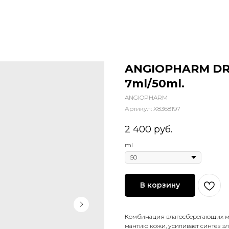
ANGIOPHARM DR
7ml/50ml.
ANGIOPHARM
Артикул:
X8368197
2 400
руб.
ml
В корзину
Комбинация влагосберегающих ма
мантию кожи, усиливает синтез эл