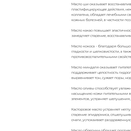
Масло ши оказывает восстанавли
пластифицирующее действия, нек
коллагена, обладает лечебными с
кожных болезней, в частности псо
Масло какао повышает эластичнос
замедляет старение, восстанавли
Масло кокоса - благодаря большо
гладкости и шелковистости, а так
противовоспалительными свойства
Масло миндаля оказывает питател
поддерживает целостность гидро
выравнивает тон, сужает поры, н
Масло оливы способствует увлажн
насыщению кожи питательными ве
элементов, устраняет шелушения, 
Касторовое масло устраняет негл
старение эпидермиса, отшелушива
очаги, успокаивает раздраженную
Масло облепихи обладает против