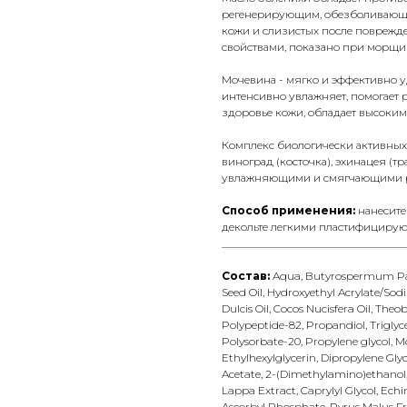
регенерирующим, обезболивающи
кожи и слизистых после поврежд
свойствами, показано при морщин
Мочевина - мягко и эффективно у
интенсивно увлажняет, помогает р
здоровье кожи, обладает высоки
Комплекс биологически активных С
виноград (косточка), эхинацея (т
увлажняющими и смягчающими р
Способ применения:
нанесите
декольте легкими пластифициру
__________________________________
Состав:
Aqua, Butyrospermum Park
Seed Oil, Hydroxyethyl Acrylate/S
Dulcis Oil, Cocos Nucisfera Oil, Th
Polypeptide-82, Propandiol, Triglyce
Polysorbatе-20, Propylene glycol, 
Ethylhexylglycerin, Dipropylene Gly
Acetate, 2-(Dimethylamino)ethanol,
Lappa Extract, Caprylyl Glycol, Ec
Ascorbyl Phosphate, Pyrus Malus Frui