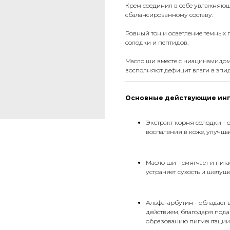
Крем соединил в себе увлажняющ
сбалансированному составу.
Ровный тон и осветление темных п
солодки и пептидов.
Масло ши вместе с ниацинамидом
восполняют дефицит влаги в эпи
__________________________________
Основные действующие ин
Экстракт корня солодки - 
воспаления в коже, улучша
Масло ши - смягчает и пит
устраняет сухость и шелуш
Альфа-арбутин - обладае
действием, благодаря под
образованию пигментации