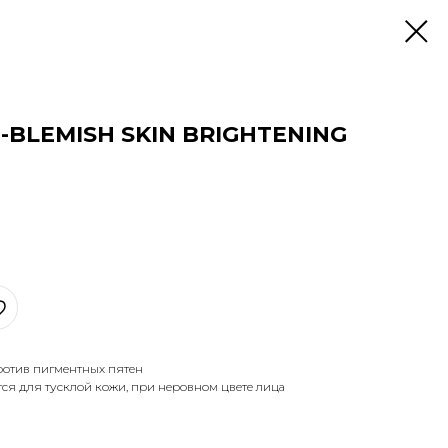
BLEMISH SKIN BRIGHTENING
отив пигментных пятен
тся для тусклой кожи, при неровном цвете лица