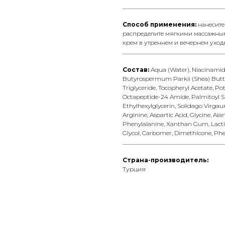
__________________________________
Способ применения:
нанесите
распределите мягкими массажны
крем в утреннем и вечернем уходе
__________________________________
Состав:
Aqua (Water), Niacinamide,
Butyrospermum Parkii (Shea) Butter
Triglyceride, Tocopheryl Acetate, P
Octapeptide-24 Amide, Palmitoyl Sh
Ethylhexylglycerin, Solidago Virga
Arginine, Aspartic Acid, Glycine, Alani
Phenylalanine, Xanthan Gum, Lactic 
Glycol, Carbomer, Dimethicone, Phen
__________________________________
Страна-производитель:
Турция