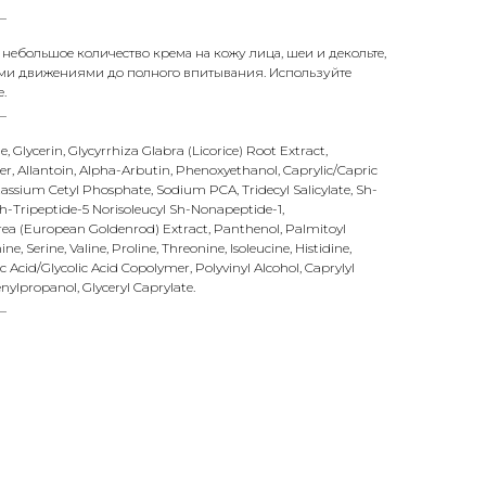
_
 небольшое количество крема на кожу лица, шеи и декольте,
ми движениями до полного впитывания. Используйте
.
_
 Glycerin, Glycyrrhiza Glabra (Licorice) Root Extract,
, Allantoin, Alpha-Arbutin, Phenoxyethanol, Caprylic/Capric
otassium Cetyl Phosphate, Sodium PCA, Tridecyl Salicylate, Sh-
-Tripeptide-5 Norisoleucyl Sh-Nonapeptide-1,
urea (European Goldenrod) Extract, Panthenol, Palmitoyl
ne, Serine, Valine, Proline, Threonine, Isoleucine, Histidine,
Acid/Glycolic Acid Copolymer, Polyvinyl Alcohol, Caprylyl
ylpropanol, Glyceryl Caprylate.
_