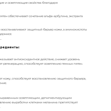
ие и осветляющие свойства благодаря
ятен обеспечивает сочетание альфа-арбутина, экстракта
 восстанавливают защитный барьер кожи, а аминокислоты
дермисе.
_
гредиенты:
оказывает антиоксидантное действие, снижает уровень
ет регенерацию, способствует осветлению темных пятен.
ает кожу, способствует восстановлению защитного барьера,
ение.
т выраженным осветляющим, депигментирующим
авлению выработки клетками меланина препятствует
.