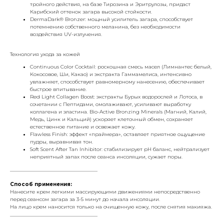
тройного действия, на базе Тирозина и Эритрулозы, придаст
Карибский оттенок загара высокой стойкости.
DermaDark® Bronzer: мощный усилитель загара, способствует
потемнению собственного меланина, без необходимости
воздействия UV-излучения.
Технология ухода за кожей
Continuous Color Cocktail: роскошная смесь масел (Лимнантес белый,
Кокосовое, Ши, Какао) и экстракта Гаммамелиса, интенсивно
увлажняет, способствует равномерному нанесению, обеспечивает
быстрое впитывание.
Red Light Collagen Boost: экстракты Бурых водорослей и Лотоса, в
сочетании с Пептидами, омолаживают, усиливают выработку
коллагена и эластина. Bio-Active Bronzing Minerals (Магний, Калий,
Медь, Цинк и Кальций) ускоряет клеточный обмен, сохраняет
естественное питание и освежает кожу.
Flawless Finish: эффект «праймера», оставляет приятное ощущение
пудры, выравнивая тон.
Soft Scent After Tan Inhibitor: стабилизирует pH баланс, нейтрализует
неприятный запах после сеанса инсоляции, сужает поры.
___________________________________
Способ применения:
Нанесите крем легкими массирующими движениями непосредственно
перед сеансом загара за 3-5 минут до начала инсоляции.
На лицо крем наносится только на очищенную кожу, после снятия макияжа.
___________________________________