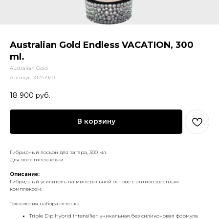
Australian Gold Endless VACATION, 300
ml.
Australian Gold
Артикул:
X1241920
18 900
руб.
В корзину
Гибридный лосьон для загара, 300 мл.
Для всех типов кожи
Описание:
Гибридный усилитель на минеральной основе с антивозрастным
комплексом.
Технология набора оттенка
Triple Dip Hybrid Intensifier: уникальная без силиконовая формула