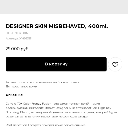
DESIGNER SKIN MISBEHAVED, 400ml.
DESIGNER SKIN
Артикул:
X1436355
25 000
руб.
В корзину
Активатор загара с мгновенными бронзаторами
Для всех типов кожи
Описание:
Candid 70X Color Frenzy Fusion - это самая темная комбинация
бронзирующих ингредиентов от Designer Skin с технологией High Key
Bronzing Blend для непревзойденного мгновенного цвета, который будет
развиваться в течении нескольких часов после загара.
Real Reflection Complex придает коже легкое сияние.