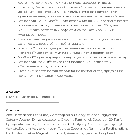
состояние кожи, склонной к акне. Кожа здоровая и чистая.
Blue Tansy™— экстракт синей пижмы обладает успокаивающими и
лечебными свойствами. Сине -голубые оттенки нейтрализуют
оранжевый цвет, придавая коже максимально естественный цвет.
Технология Liquid Glass™ — это революционный ингредиент, входит
в состав многих подтягивающих кремов класса люкс. Обладает
мощным антивозрастным эффектом, сокращает морщины и
уменьшает поры.
Экстракт кашемира обеспечивает коже постоянное увлажнение,
делая ее шелковистой, мягкой и гладкой.
Interslim™ способствует расщеплению жира из клеток кожи.
Renovage™ делает кожу упругой, увлажняет и подтягивает.
SunXtend™ предотвращает потерю цвета и дольше сохраняет загар.
Технология Body Fit™ сокращает проявление целлюлита и
обеспечивает упругость кожи.
FreshTek™ запатентованное сочетание компонентов, придающих
коже приятный запах и свежесть.
___________________________________
Аромат:
Полуночный ягодный эликсир.
___________________________________
Состав:
Aloe Barbadensis Leaf Juice, Water/Aqua/Eau, Caprylic/Capric Triglyceride,
Cetearyl Alcohol, Dihydroxyacetone, Glycerin, Panthenol, Ceteareth-20, Parfum,
Cyclopentasiloxane, Cannabis Sativa Seed Oil, Glyceryl Stearate, Hydroxyethyl
Acrylate/Sodium Acryloyldimethyl Taurate Copolymer, Terminalia Ferdinandiana
Fruit Extract, Tuber Magnatum Extract, Resveratrol, Tyrosine, Tocopherol,