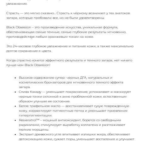
увлажнения.
Страсть — это мягко сказано… Страсть к чёрному возникает у тех знатоков
загара, которые пробовали все, но не были удовлетворены.
Black Obsession – это произведение искусства, уникальная формула,
обеспечивающая самые тёмные, самые глубокие результаты мгновенно,
противодействуя любым оранжевым тонам на коже.
Это 24-часовое глубокое увлажнение и питание кожи, а также максимально
долгое сохранение я цвета.
Когда страстно хочется эффектного результата и темного загара, нет ничего
лучше чем Black Obsession!
Высокое содержание супер- черных ДГА, натуральных и
косметических бронзаторов для мгновенного темного эффекта
загара.
Слива Какаду — уменьшает покраснение, успокаивает и маскирует
черные точки склонной к акне проблемной кожи, естественным
образом улучшая ее состояние.
Белое трюфельное масло — восстанавливает сухую поврежденную
кожу, корректирует пигментные пятна и уменьшает проявления
гиперпигментации.
Resveratrol™ – мощный антиоксидант, борется со свободными
радикалами, стимулирует выработку коллагена и разглаживает
мелкие морщины.
Экстракт древесного угля впитывает излишки жира, обеспечивает
детоксикацию кожи, сужает поры, уменьшает воспаления и улучшает