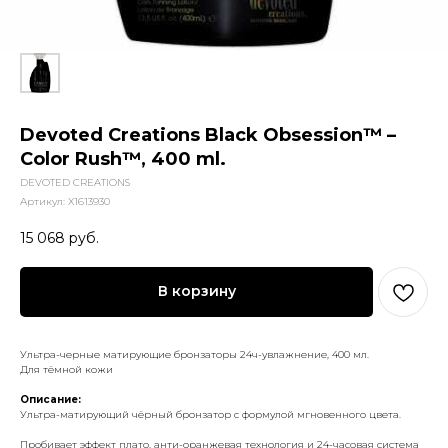
Devoted Creations Black Obsession™ –
Color Rush™, 400 ml.
DEVOTED CREATIONS
Артикул:
X1613930
15 068
руб.
В корзину
Ультра-черные матирующие бронзаторы 24ч-увлажнение, 400 мл.
Для тёмной кожи
Описание:
Ультра-матирующий чёрный бронзатор с формулой мгновенного цвета.
Пробивает эффект плато, анти-оранжевая технология и 24-часовая система