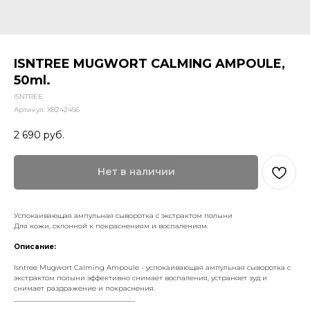
ISNTREE MUGWORT CALMING AMPOULE,
50ml.
ISNTREE
Артикул:
X8242456
2 690
руб.
Нет в наличии
Успокаивающая ампульная сыворотка с экстрактом полыни
Для кожи, склонной к покраснениям и воспалениям.
Описание:
Isntree Mugwort Calming Ampoule - успокаивающая ампульная сыворотка с
экстрактом полыни эффективно снимает воспаления, устраняет зуд и
снимает раздражение и покраснения.
___________________________________