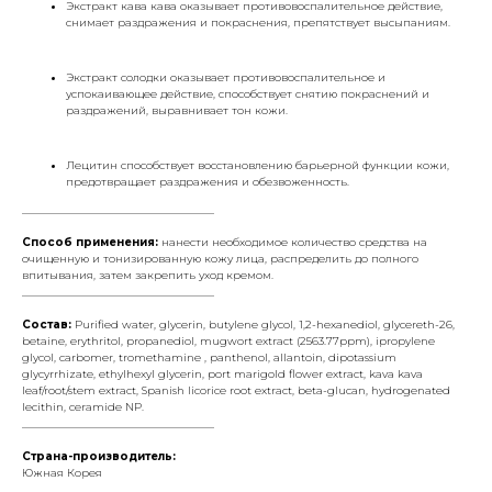
Экстракт кава кава оказывает противовоспалительное действие,
снимает раздражения и покраснения, препятствует высыпаниям.
Экстракт солодки оказывает противовоспалительное и
успокаивающее действие, способствует снятию покраснений и
раздражений, выравнивает тон кожи.
Лецитин способствует восстановлению барьерной функции кожи,
предотвращает раздражения и обезвоженность.
___________________________________
Способ применения:
нанести необходимое количество средства на
очищенную и тонизированную кожу лица, распределить до полного
впитывания, затем закрепить уход кремом.
___________________________________
Состав:
Purified water, glycerin, butylene glycol, 1,2-hexanediol, glycereth-26,
betaine, erythritol, propanediol, mugwort extract (2563.77ppm), ipropylene
glycol, carbomer, tromethamine , panthenol, allantoin, dipotassium
glycyrrhizate, ethylhexyl glycerin, port marigold flower extract, kava kava
leaf/root/stem extract, Spanish licorice root extract, beta-glucan, hydrogenated
lecithin, ceramide NP.
___________________________________
Страна-производитель:
Южная Корея