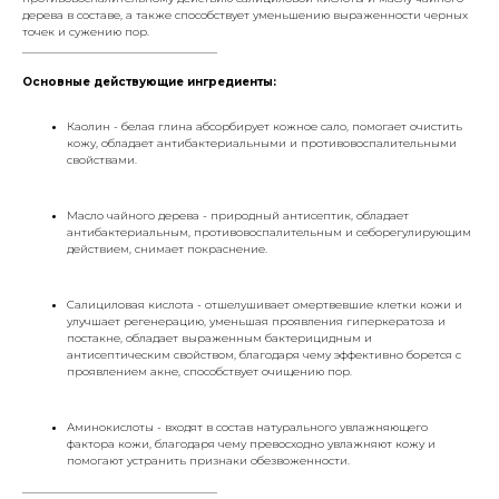
дерева в составе, а также способствует уменьшению выраженности черных
точек и сужению пор.
___________________________________
Основные действующие ингредиенты:
Каолин - белая глина абсорбирует кожное сало, помогает очистить
кожу, обладает антибактериальными и противовоспалительными
свойствами.
Масло чайного дерева - природный антисептик, обладает
антибактериальным, противовоспалительным и себорегулирующим
действием, снимает покраснение.
Салициловая кислота - отшелушивает омертвевшие клетки кожи и
улучшает регенерацию, уменьшая проявления гиперкератоза и
постакне, обладает выраженным бактерицидным и
антисептическим свойством, благодаря чему эффективно борется с
проявлением акне, способствует очищению пор.
Аминокислоты - входят в состав натурального увлажняющего
фактора кожи, благодаря чему превосходно увлажняют кожу и
помогают устранить признаки обезвоженности.
___________________________________