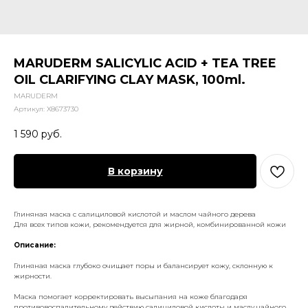
MARUDERM SALICYLIC ACID + TEA TREE
OIL CLARIFYING CLAY MASK, 100ml.
MARUDERM
Артикул:
X8673730
1 590
руб.
В корзину
Глиняная маска с салициловой кислотой и маслом чайного дерева
Для всех типов кожи, рекомендуется для жирной, комбинированной кожи
Описание:
Глиняная маска глубоко очищает поры и балансирует кожу, склонную к
жирности.
Маска помогает корректировать высыпания на коже благодаря
противовоспалительному действию салициловой кислоты и маслу чайного