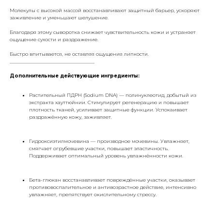
Молекулы с высокой массой восстанавливают защитный барьер, ускоряют
заживление и уменьшают шелушение.
Благодаря этому сыворотка снижает чувствительность кожи и устраняет
ощущение сухости и раздражение.
Быстро впитывается, не оставляя ощущения липкости.
___________________________________
Дополнительные действующие ингредиенты:
Растительный ПДРН (Sodium DNA) — полинуклеотид, добытый из
экстракта хауттюйнии. Стимулирует регенерацию и повышает
плотность тканей, усиливает защитные функции. Успокаивает
раздражённую кожу, заживляет.
Гидроксиэтилмочевина — производное мочевины. Увлажняет,
смягчает огрубевшие участки, повышает эластичность.
Поддерживает оптимальный уровень увлажнённости кожи.
Бета-глюкан восстанавливает повреждённые участки, оказывает
противовоспалительное и антивозрастное действие, интенсивно
увлажняет, препятствует окислительному стрессу.