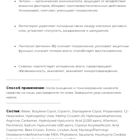
Эктоин — органическая аминокислота, защищает от воздействия
внешних факторов, обладает противовоспалительным действием.
Успокаивает, смягчает, уменьшает покраснение.
Фитостерол укрепляет липидные связи между клетками рогового
слоя, устраняет стянутость, раздражение и шелушение.
Пантенол (витамин B5) снимает покраснение, усиливает защитные
функции, снижает потерю влаги, способствует восстановлению.
Сквалан препятствует испарению влаги, предотвращает
обезвоженность, заживляет, заживляет микроповреждения.
___________________________________
Способ применения:
после очищения и тонизирования нанесите
средство на лицо, распределите по коже. Завершите уход нанесением
крема.
___________________________________
Состав:
Water, Butylene Glycol, Glycerin, Dipropylene Glycol, Propanediol, 1,2-
Hexanediol, Hydroxyethyl Urea, Methyl Gluceth-20, Hydroxyacetophenone,
Arginine, Carbomer, Hydrolyzed Hyaluronic Acid (2,000 ppm), Allantoin,
Panthenol, Sodium Hyaluronate (430 ppm), Glyceryl Acrylate/Acrylic Acid
Copolymer, Beta-Glucan, Ectoin, Linoleic Acid, Myristoyl/Palmitoyl
Oxostearamide/Arachamide MEA, Phytosterol, Squalane, Houttuynia Cordata