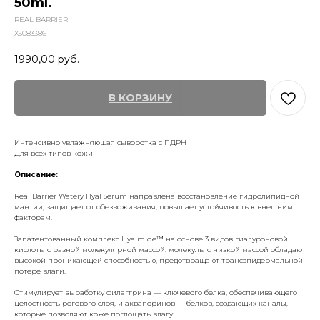
50ml.
REAL BARRIER
X5083386
1990,00
руб.
В КОРЗИНУ
Интенсивно увлажняющая сыворотка с ПДРН
Для всех типов кожи
Описание:
Real Barrier Watery Hyal Serum направлена восстановление гидролипидной
мантии, защищает от обезвоживания, повышает устойчивость к внешним
факторам.
Запатентованный комплекс Hyalmide™ на основе 3 видов гиалуроновой
кислоты с разной молекулярной массой: молекулы с низкой массой обладают
высокой проникающей способностью, предотвращают трансэпидермальной
потере влаги.
Стимулирует выработку филаггрина — ключевого белка, обеспечивающего
целостность рогового слоя, и аквапоринов — белков, создающих каналы,
которые позволяют коже поглощать влагу.