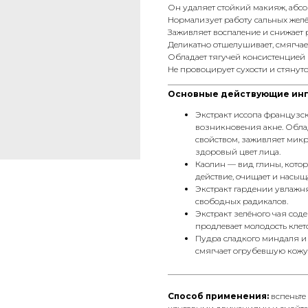
Он удаляет стойкий макияж, абс
Нормализует работу сальных желё
Заживляет воспаление и снижает 
Деликатно отшелушивает, смягчает
Обладает тягучей консистенцией 
Не провоцирует сухости и стянут
__________________________________
Основные действующие ин
Экстракт иссопа французск
возникновения акне. Обл
свойством, заживляет мик
здоровый цвет лица.
Каолин — вид глины, кото
действие, очищает и насыщ
Экстракт гардении увлажня
свободных радикалов.
Экстракт зелёного чая сод
продлевает молодость клет
Пудра сладкого миндаля и
смягчает огрубевшую кожу
__________________________________
Способ применения:
вспеньте