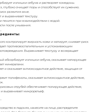
орбирует излишки себума и растворяет комедоны.
з, глубоко очищает поры и способствует их сужению.
риск развития акне.
 и выравнивает текстуру.
и пенится при взаимодействии с водой.
ости после умывания.
_
гредиенты:
ого контролирует жирность кожи и матирует, снижает риск
адает противовоспалительным и успокаивающим
роповреждения. Выравнивает текстуру и возвращает
рый абсорбирует излишки себума, оказывает матирующее
ает минералами.
ет и оказывает антиоксидантное действие, защищая от
ержит полифенолы, оказывает антиоксидантное действие,
ок.
 рисовых отрубей обеспечивает полирующее действие,
 и выравнивает микрорельеф.
_
 средство в ладонях, нанесите на лицо, распределите