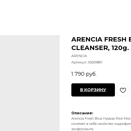
ARENCIA FRESH 
CLEANSER, 120g.
ARENCIA
Артикул:
X5009811
1 790
руб.
В КОРЗИНУ
Описание:
Arencia Fresh Blue Hyssop Rice M
сочетает в себе свойства гидрофи
эксфолианта.