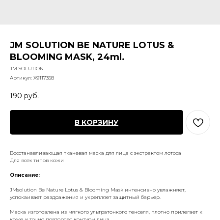
JM SOLUTION BE NATURE LOTUS &
BLOOMING MASK, 24ml.
JM SOLUTION
Артикул:
X9117358
190
руб.
В КОРЗИНУ
Восстанавливающая тканевая маска для лица с экстрактом лотоса
Для всех типов кожи
Описание:
JMsolution Be Nature Lotus & Blooming Mask интенсивно увлажняет,
успокаивает раздражения и укрепляет защитный барьер.
Маска изготовлена из мягкого ультратонкого тенселя, плотно прилегает к
коже и точно повторяет контуры лица.