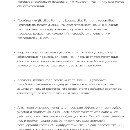
которые способствуют поддержанию гладкости кожи и улучшению ее
общего состояния.
Постбиотики (Bacillus Ferment, Lactobacilus Ferment, Aspergillus
Ferment) помогают уменьшить чувствительность кожи к внешним
раздражителям, поддерживают здоровье клеток, замедляют
процессы возрастных изменений и способствуют снижению
воспалительных реакций.
Морская вода интенсивно увлажняет, устраняет сухость, ускоряет
обновляющие процессы эпидермиса и повышает абсорбирующую
способность кожи, оказывает антисептическое действие, ускоряет
заживление, снимает воспаления, разглаживает кожу.
Аденозин подтягивает, разглаживает морщины, ускоряет
метаболизм, активно стимулирует синтез коллагена и эластина.
Защищает кожу от вредоносного воздействия свободных радикалов,
способствует ее восстановлению и заживлению.
Аллантоин оказывает кондиционирующий эффект, смягчает грубые
участки и придаёт коже нежность. Обеспечивает успокаивающее
действие, повышает защитные функции кожи. Способствует сужению
пор и нормализации выработки кожного сала, активной
регенерации клеток, стимулирует заживление ран, порезов, трещин,
растяжек, ожогов и прочих повреждений кожи.