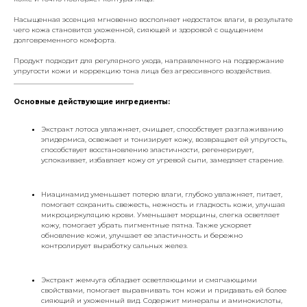
Насыщенная эссенция мгновенно восполняет недостаток влаги, в результате
чего кожа становится ухоженной, сияющей и здоровой с ощущением
долговременного комфорта.
Продукт подходит для регулярного ухода, направленного на поддержание
упругости кожи и коррекцию тона лица без агрессивного воздействия.
___________________________________
Основные действующие ингредиенты:
Экстракт лотоса увлажняет, очищает, способствует разглаживанию
эпидермиса, освежает и тонизирует кожу, возвращает ей упругость,
способствует восстановлению эластичности, регенерирует,
успокаивает, избавляет кожу от угревой сыпи, замедляет старение.
Ниацинамид уменьшает потерю влаги, глубоко увлажняет, питает,
помогает сохранить свежесть, нежность и гладкость кожи, улучшая
микроциркуляцию крови. Уменьшает морщины, слегка осветляет
кожу, помогает убрать пигментные пятна. Также ускоряет
обновление кожи, улучшает ее эластичность и бережно
контролирует выработку сальных желез.
Экстракт жемчуга обладает осветляющими и смягчающими
свойствами, помогает выравнивать тон кожи и придавать ей более
сияющий и ухоженный вид. Содержит минералы и аминокислоты,