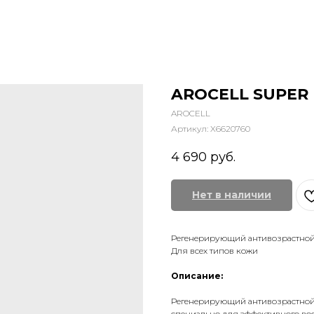
AROCELL SUPER 
AROCELL
Артикул:
X6620760
4 690
руб.
Нет в наличии
Регенерирующий антивозрастной 
Для всех типов кожи
Описание:
Регенерирующий антивозрастной 
специально для эффективного во