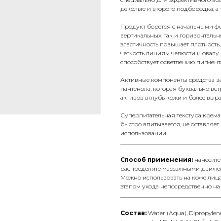
декольте и второго подбородка, а
Продукт борется с начальными ф
вертикальных, так и горизонталь
эластичность повышает плотность
чёткость линиям челюсти и овалу
способствует осветлению пигмен
Активные компоненты средства з
пантенола, которая буквально в
активов вглубь кожи и более выр
Суперпитательная текстура крема
быстро впитывается, не оставляе
использовании.
__________________________________
Способ применения:
нанесите
распределите массажными движе
Можно использовать на коже ли
этапом ухода непосредственно н
__________________________________
Состав:
Water (Аqua), Dipropylene 