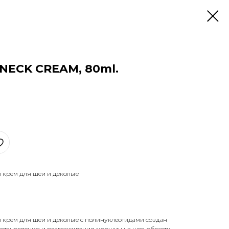
NECK CREAM, 80ml.
крем для шеи и декольте
крем для шеи и декольте с полинуклеотидами создан
сстановления и разглаживания морщин на шее, области