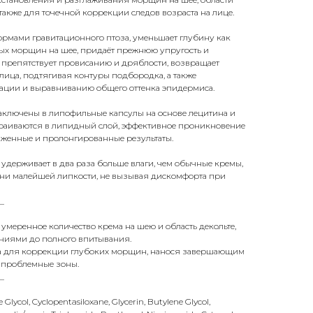
 также для точечной коррекции следов возраста на лице.
ормами гравитационного птоза, уменьшает глубину как
ных морщин на шее, придаёт прежнюю упругость и
, препятствует провисанию и дряблости, возвращает
 лица, подтягивая контуры подбородка, а также
тации и выравниванию общего оттенка эпидермиса.
аключены в липофильные капсулы на основе лецитина и
страиваются в липидный слой, эффективное проникновение
аженные и пролонгированные результаты.
 удерживает в два раза больше влаги, чем обычные кремы,
т ни малейшей липкости, не вызывая дискомфорта при
_
 умеренное количество крема на шею и область декольте,
ниями до полного впитывания.
ца для коррекции глубоких морщин, нанося завершающим
а проблемные зоны.
_
Glycol, Cyclopentasiloxane, Glycerin, Butylene Glycol,