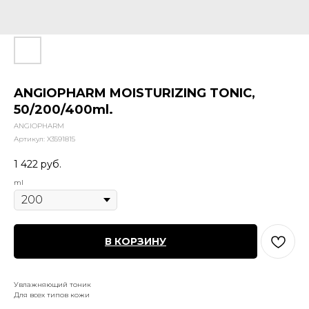
ANGIOPHARM MOISTURIZING TONIC,
50/200/400ml.
ANGIOPHARM
Артикул:
X3591815
1 422
руб.
ml
В КОРЗИНУ
Увлажняющий тоник
Для всех типов кожи