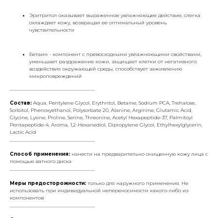
Эритритол оказывает выраженное увлажняющее действие, слегка
охлаждает кожу, возвращая ее оптимальный уровень
чувствительности
Бетаин - компонент с превосходными увлажняющими свойствами,
уменьшает раздражение кожи, защищает клетки от негативного
воздействия окружающей среды, способствует заживлению
микроповреждений
___________________________________
Состав:
Aqua, Pentylene Glycol, Erythritol, Betaine, Sodium PCA, Trehalose,
Sorbitol, Phenoxyethanol, Polysorbate 20, Alanine, Arginine, Glutamic Acid,
Glycine, Lysine, Proline, Serine, Threonine, Acetyl Hexapeptide-37, Palmitoyl
Pentapeptide-4, Aroma, 1,2-Hexanediol, Dipropylene Glycol, Ethylhexylglycerin,
Lactic Acid
___________________________________
Способ применения:
нанести на предварительно очищенную кожу лица с
помощью ватного диска
___________________________________
Меры предосторожности:
только для наружного применения. Не
использовать при индивидуальной непереносимости какого-либо из
компонентов
___________________________________