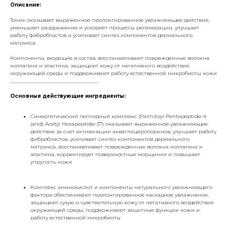
Описание:
Тоник оказывает выраженное пролонгированное увлажняющее действие,
уменьшает раздражение и ускоряет процессы регенерации, улучшает
работу фибробластов и усиливает синтез компонентов дермального
матрикса.
Компоненты, входящие в состав, восстанавливают поврежденные волокна
коллагена и эластина, защищают кожу от негативного воздействия
окружающей среды и поддерживают работу естественной микробиоты кожи
___________________________________
Основные действующие ингредиенты:
Синергетический пептидный комплекс (Palmitoyl Pentapeptide-4
(and) Acetyl Hexapeptide-37) оказывает выраженное увлажняющее
действие за счет активизации акваглицеропоринов, улучшает работу
фибробластов, усиливает синтез компонентов дермального
матрикса, восстанавливает поврежденные волокна коллагена и
эластина, корректирует поверхностные морщинки и повышает
упругость кожи
Комплекс аминокислот и компоненты натурального увлажняющего
фактора обеспечивают пролонгированное каскадное увлажнение,
защищают сухую и чувствительную кожу от негативного воздействия
окружающей среды, поддерживают защитные функции кожи и
работу естественной микробиоты