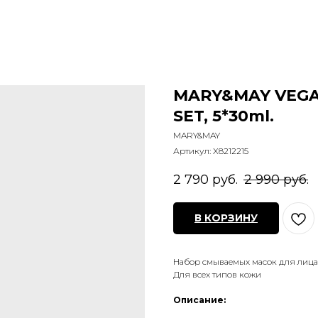
MARY&MAY VEGAN
SET, 5*30ml.
MARY&MAY
Артикул:
X8212215
2 790
руб.
2 990
руб.
В КОРЗИНУ
Набор смываемых масок для лица
Для всех типов кожи
Описание: