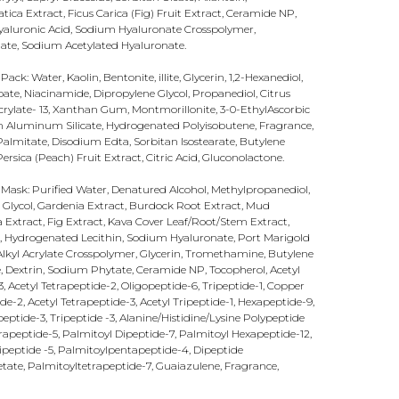
tica Extract, Ficus Carica (Fig) Fruit Extract, Ceramide NP,
yaluronic Acid, Sodium Hyaluronate Crosspolymer,
te, Sodium Acetylated Hyaluronate.
: Water, Kaolin, Bentonite, illite, Glycerin, 1,2-Hexanediol,
ate, Niacinamide, Dipropylene Glycol, Propanediol, Citrus
ylate- 13, Xanthan Gum, Montmorillonite, 3-0-EthylAscorbic
m Aluminum Silicate, Hydrogenated Polyisobutene, Fragrance,
 Palmitate, Disodium Edta, Sorbitan Isostearate, Butylene
ersica (Peach) Fruit Extract, Citric Acid, Gluconolactone.
 Mask: Purified Water, Denatured Alcohol, Methylpropanediol,
e Glycol, Gardenia Extract, Burdock Root Extract, Mud
 Extract, Fig Extract, Kava Cover Leaf/Root/Stem Extract,
ct, Hydrogenated Lecithin, Sodium Hyaluronate, Port Marigold
Alkyl Acrylate Crosspolymer, Glycerin, Tromethamine, Butylene
te, Dextrin, Sodium Phytate, Ceramide NP, Tocopherol, Acetyl
, Acetyl Tetrapeptide-2, Oligopeptide-6, Tripeptide-1, Copper
de-2, Acetyl Tetrapeptide-3, Acetyl Tripeptide-1, Hexapeptide-9,
eptide-3, Tripeptide -3, Alanine/Histidine/Lysine Polypeptide
rapeptide-5, Palmitoyl Dipeptide-7, Palmitoyl Hexapeptide-12,
ripeptide -5, Palmitoylpentapeptide-4, Dipeptide
ate, Palmitoyltetrapeptide-7, Guaiazulene, Fragrance,