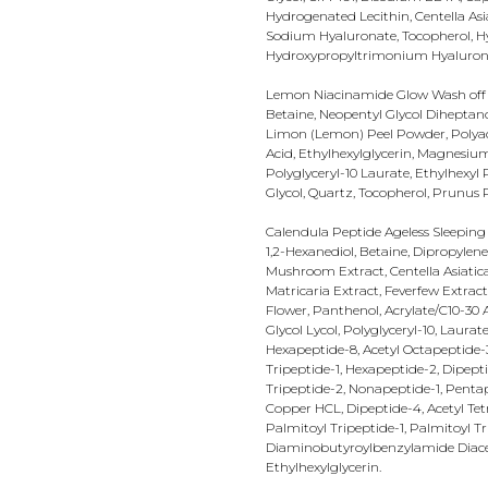
Hydrogenated Lecithin, Centella Asia
Sodium Hyaluronate, Tocopherol, H
Hydroxypropyltrimonium Hyalurona
Lemon Niacinamide Glow Wash off Pack
Betaine, Neopentyl Glycol Diheptano
Limon (Lemon) Peel Powder, Polyacr
Acid, Ethylhexylglycerin, Magnesiu
Polyglyceryl-10 Laurate, Ethylhexyl
Glycol, Quartz, Tocopherol, Prunus P
Calendula Peptide Ageless Sleeping
1,2-Hexanediol, Betaine, Dipropylen
Mushroom Extract, Centella Asiatica
Matricaria Extract, Feverfew Extra
Flower, Panthenol, Acrylate/C10-30 
Glycol Lycol, Polyglyceryl-10, Laura
Hexapeptide-8, Acetyl Octapeptide-3
Tripeptide-1, Hexapeptide-2, Dipepti
Tripeptide-2, Nonapeptide-1, Pentap
Copper HCL, Dipeptide-4, Acetyl Tet
Palmitoyl Tripeptide-1, Palmitoyl T
Diaminobutyroylbenzylamide Diacet
Ethylhexylglycerin.