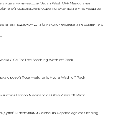
 лица в мини-версии Vegan Wash OFF Mask станет
бителей красоты, желающих погрузиться в мир ухода за
еальным подарком для близкого человека и не оставит его
_
ска CICA TeaTree Soothing Wash off Pack
а с розой Rose Hyaluronic Hydra Wash off Pack
ия кожи Lemon Niacinamide Glow Wash off Pack
ендулой и пептидами Calendula Peptide Ageless Sleeping