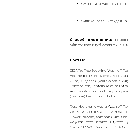
Смываемая маска с ягодны
Силиконовая кисть для на
__________________________________
Способ применения:
с помощь
области глаз и губ, оставить на
__________________________________
Состав:
CICA TeaTree Soothing Wash off Pack:
Hexanediol, Dipropylene Glycol, Cal
Gum, Butylene Glycol, Chlorella Vulg
Oxide of Iron, Centella Asiatica Ext
Arvensis Powder, Triethoxycaprylylsi
(Tea Tree) Leaf Extract, Ectoin.
Rose Hyaluronic Hydra Wash off Pack:
Zea Mays (Corn) Starch, 1,2-Hexane
Flower Powder, Xanthan Gum, Sodi
Polyisobutene, Betaine, Butylene Gl
Glycol, CI77491, Disodium EDTA, Capr