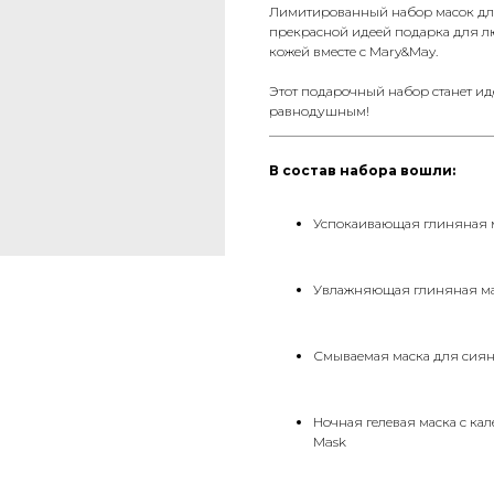
Лимитированный набор масок для
прекрасной идеей подарка для лю
кожей вместе с Mary&May.
Этот подарочный набор станет ид
равнодушным!
__________________________________
В состав набора вошли:
Успокаивающая глиняная ма
Увлажняющая глиняная маск
Смываемая маска для сиян
Ночная гелевая маска с кал
Mask