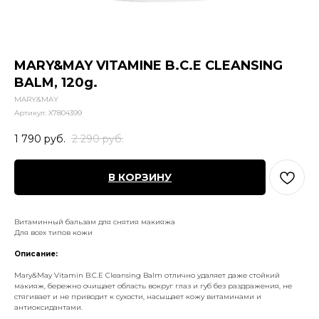
MARY&MAY VITAMINE B.C.E CLEANSING
BALM, 120g.
MARY&MAY
Артикул:
X7804399
1 790
руб.
2 290
руб.
В КОРЗИНУ
Витаминный бальзам для снятия макияжа
Для всех типов кожи
Описание:
Mary&May Vitamin B.C.E Cleansing Balm отлично удаляет даже стойкий
макияж, бережно очищает область вокруг глаз и губ без раздражения, не
стягивает и не приводит к сухости, насыщает кожу витаминами и
антиоксидантами.