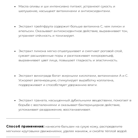
Масла оливы и ши интенсивно питают, устраняют сухость и
шелушение, насыщают витаминами и антиоксидантами.
Экстракт грейпфрута содержит больше витамина С, чем лимон и
апельсин. Оказывает антиоксидантное действие, выравнивает тон,
устраняет отёчность и тонизирует.
Экстракт лимона мягко отшелушивает и смягчает роговой слой,
сужает расширенные поры и разглаживает микрорельеф,
выравнивает цвет лица, повышает гладкость и эластичность.
Экстракт винограда богат жирными кислотами, витаминами А и С.
Ускоряет регенерацию, стимулирует выработку коллагена,
поддерживает и способствует удержанию влаги.
Экстракт граната, насыщенный дубильными веществами, помогает в
борьбе с воспалениями и оказывает бактерицидное действие,
успокаивает раздражение, восстанавливает.
___________________________________
Способ применения:
нанесите бальзам на сухую кожу, распределите
мягкими круговыми движениями, удаляя макияж, и смойте тёплой водой.
___________________________________