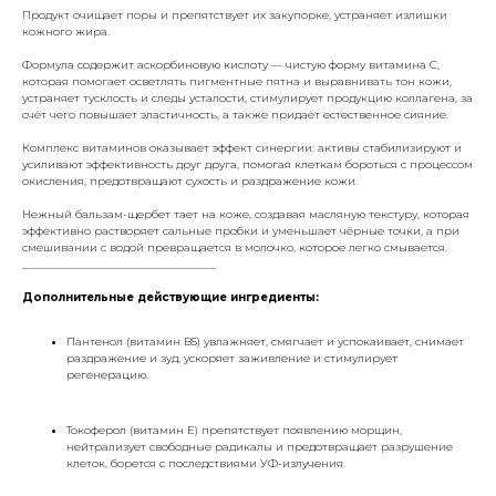
Продукт очищает поры и препятствует их закупорке, устраняет излишки
кожного жира.
Формула содержит аскорбиновую кислоту — чистую форму витамина C,
которая помогает осветлять пигментные пятна и выравнивать тон кожи,
устраняет тусклость и следы усталости, стимулирует продукцию коллагена, за
счёт чего повышает эластичность, а также придаёт естественное сияние.
Комплекс витаминов оказывает эффект синергии: активы стабилизируют и
усиливают эффективность друг друга, помогая клеткам бороться с процессом
окисления, предотвращают сухость и раздражение кожи.
Нежный бальзам-щербет тает на коже, создавая масляную текстуру, которая
эффективно растворяет сальные пробки и уменьшает чёрные точки, а при
смешивании с водой превращается в молочко, которое легко смывается.
___________________________________
Дополнительные действующие ингредиенты:
Пантенол (витамин B5) увлажняет, смягчает и успокаивает, снимает
раздражение и зуд, ускоряет заживление и стимулирует
регенерацию.
Токоферол (витамин E) препятствует появлению морщин,
нейтрализует свободные радикалы и предотвращает разрушение
клеток, борется с последствиями УФ-излучения.