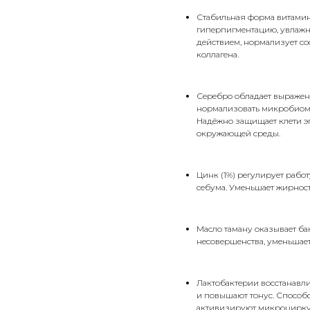
Стабильная форма витамина
гиперпигментацию, увлажн
действием, нормализует с
коллагена.
Серебро обладает выраже
нормализовать микробиом 
Надёжно защищает клети э
окружающей среды.
Цинк (1%) регулирует рабо
себума. Уменьшает жирност
Масло таману оказывает ба
несовершенства, уменьшает
Лактобактерии восстанавл
и повышают тонус. Способс
активизируют микроциркул