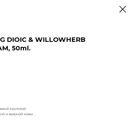
ING DIOIC & WILLOWHERB
M, 50ml.
оевой кислотой
ой и жирной кожи