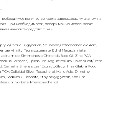
_
 необходимое количество крема завершающим этапом на
 глаз. При необходимости, поверх можно использовать
днем наносите средство с SPF.
_
prylic/Capric Triglyceride, Squalane, Octadecenedioic Acid,
ntaerythrityl Tetraisostearate, Ethyl Macadamiate,
iacinamide, Simmondsia Chinensis Seed Oil, Zinc PCA,
acillus Ferment, Epilobium Angustifolium Flower/Leaf/Stem
act, Camellia Sinensis Leaf Extract, Glycyrrhiza Glabra Root
 PCA, Colloidal Silver, Tocopherol, Malic Acid, Dimethyl
 Gum, Sodium Gluconate, Ethylhexylglycerin, Sodium
otassium Sorbate, Phenoxyethanol.
_