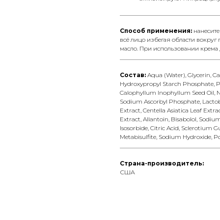
__________________________________
Способ применения:
нанесите
всё лицо избегая области вокруг
масло. При использовании крема 
__________________________________
Состав:
Aqua (Water), Glycerin, Ca
Hydroxypropyl Starch Phosphate, Pe
Calophyllum Inophyllum Seed Oil, N
Sodium Ascorbyl Phosphate, Lactob
Extract, Centella Asiatica Leaf Extr
Extract, Allantoin, Bisabolol, Sodium
Isosorbide, Citric Acid, Sclerotium
Metabisulfite, Sodium Hydroxide, P
__________________________________
Страна-производитель:
США