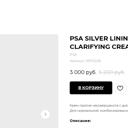
PSA SILVER LIN
CLARIFYING CREA
PSA
Артикул:
X5712226
3 000
руб.
5 200
руб.
В КОРЗИНУ
Крем против несовершенств с ди
Для нормальной, комбинированн
Описание: