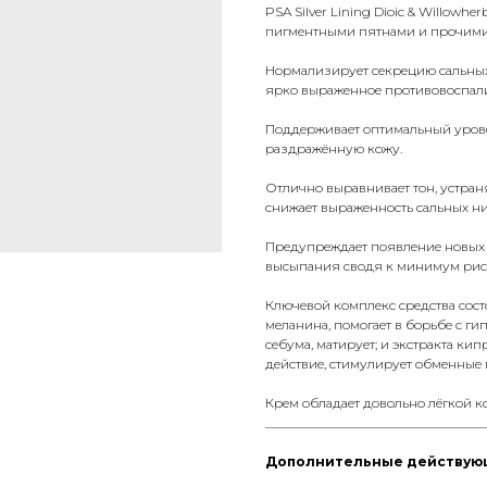
PSA Silver Lining Dioic & Willowh
пигментными пятнами и прочим
Нормализирует секрецию сальных 
ярко выраженное противовоспалит
Поддерживает оптимальный урове
раздражённую кожу.
Отлично выравнивает тон, устран
снижает выраженность сальных ни
Предупреждает появление новых 
высыпания сводя к минимум риск
Ключевой комплекс средства сост
меланина, помогает в борьбе с г
себума, матирует; и экстракта к
действие, стимулирует обменные 
Крем обладает довольно лёгкой к
__________________________________
Дополнительные действую