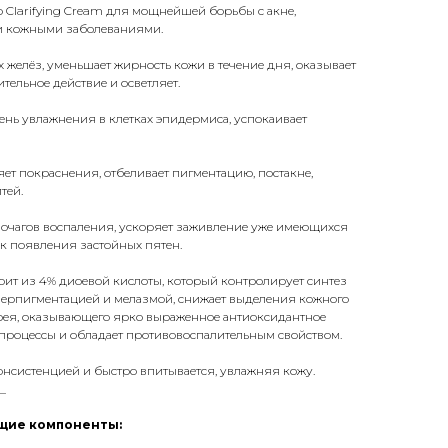
erb Clarifying Cream для мощнейшей борьбы с акне,
и кожными заболеваниями.
желёз, уменьшает жирность кожи в течение дня, оказывает
ельное действие и осветляет.
нь увлажнения в клетках эпидермиса, успокаивает
яет покраснения, отбеливает пигментацию, постакне,
тей.
очагов воспаления, ускоряет заживление уже имеющихся
 появления застойных пятен.
оит из 4% диоевой кислоты, который контролирует синтез
иперпигментацией и мелазмой, снижает выделения кожного
ипрея, оказывающего ярко выраженное антиоксидантное
процессы и обладает противовоспалительным свойством.
онсистенцией и быстро впитывается, увлажняя кожу.
_
щие компоненты: