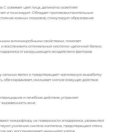
 С освежает цвет лица, деликатно осветляет
яет и тонизирует. Обладает противовоспалительным
остояние кожных покровов, стимулирует образование
нными антимикробными свойствами, помогает
и восстановить оптимальный кислотно-щелочной баланс.
пидермиса от разрушающего воздействия факторов
ту сальных желез и предотвращает чрезмерную выработку
ь, обеззараживает, оказывает мягкое вяжущее действие.
ктерицидное и лечебное действие, устраняет
 выраженность акне.
ивают микрофлору на поверхности эпидермиса, увлажняют
твуют усилению синтеза коллагена, предотвращают отеки,
яцию, восстанавливает иммунитет клеток.