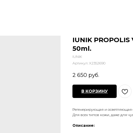
IUNIK PROPOLIS
50ml.
IUNIK
Артикул:
X2352690
2 650
руб.
В КОРЗИНУ
Регенерирующая и осветляющая 
Для всех типов кожи, даже для ч
Описание: