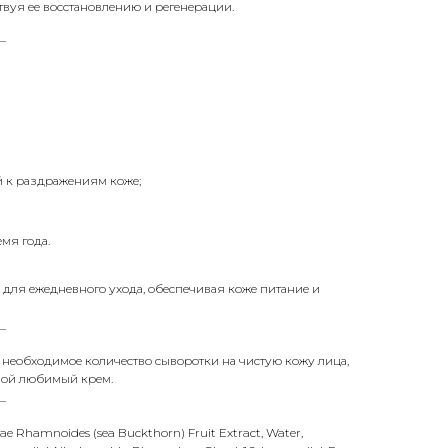
вуя ее восстановлению и регенерации.
_
й к раздражениям коже;
мя года.
для ежедневного ухода, обеспечивая коже питание и
_
 необходимое количество сыворотки на чистую кожу лица,
свой любимый крем.
_
hae Rhamnoides (sea Buckthorn) Fruit Extract, Water,