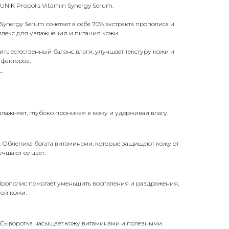
NIK Propolis Vitamin Synergy Serum.
 Synergy Serum сочетает в себе 70% экстракта прополиса и
лекс для увлажнения и питания кожи.
ить естественный баланс влаги, улучшает текстуру кожи и
 факторов.
_
лажняет, глубоко проникая в кожу и удерживая влагу.
: Облепиха богата витаминами, которые защищают кожу от
чшают ее цвет.
Прополис помогает уменьшить воспаления и раздражения,
ой кожи.
: Сыворотка насыщает кожу витаминами и полезными