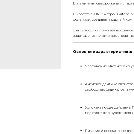
Витаминная сыворотка для лица iU
Сыворотка IUNIK Propolis Vitamin
облепихи, создавая мощный комп
Эта сыворотка помогает восстанов
защищает от негативных внешних
__________________________________
Основные характеристики:
Увлажнение: Интенсивно ув
Антиоксидантные свойства
свободных радикалов и улу
Успокаивающее действие: 
подходит для чувствительн
Питание и восстановление