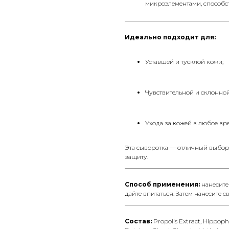
микроэлементами, способст
__________________________________
Идеально подходит для:
Уставшей и тусклой кожи;
Чувствительной и склонно
Ухода за кожей в любое вре
Эта сыворотка — отличный выбор 
защиту.
__________________________________
Способ применения:
нанесите
дайте впитаться. Затем нанесите 
__________________________________
Состав:
Propolis Extract, Hippop