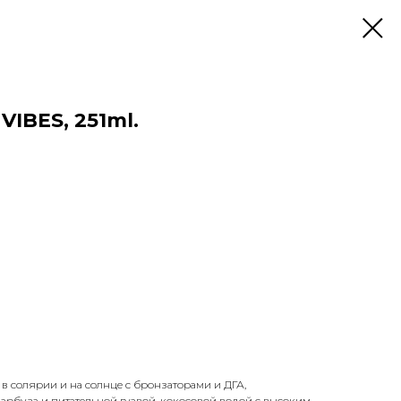
IBES, 251ml.
 в солярии и на солнце с бронзаторами и ДГА,
рбуза и питательной гуавой, кокосовой водой с высоким