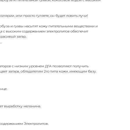
солярии, или просто гуляете, он будет ловить лучи!
рбуза и гуавы насытят кожу питательными веществами и
да с высоким содержанием электролитов обеспечит
расивый загар.
_
аторов с низким уровнем ДГА позволяют получить
ет загара, обладателям 2го типа кожи, имеющим базу.
нце.
т выработку меланина.
 содержанием Электролитов.