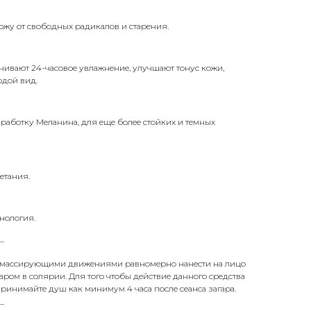
кожу от свободных радикалов и старения.
чивают 24-часовое увлажнение, улучшают тонус кожи,
одой вид.
работку Меланина, для еще более стойких и темных
етания.
нология.
_
 массирующими движениями равномерно нанести на лицо
аром в солярии. Для того чтобы действие данного средства
принимайте душ как минимум 4 часа после сеанса загара.
_