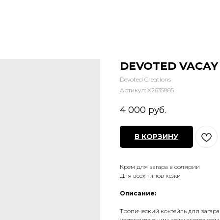
DEVOTED VACAY V
Devoted Creations
Артикул:
X2635885
4 000
руб.
В КОРЗИНУ
Крем для загара в солярии
Для всех типов кожи
Описание:
Тропический коктейль для загара
успокаивающим кожу экстрактом а