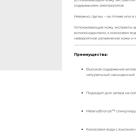
содержанием электролитов.
Неважно, где вы – на пляже или в 
Успокаивающие кожу экстракты а
антиоксидантами, а кокосовая во
невероятное увлажнение кожи и к
__________________________________
Преимущества:
Высокое содержание актив
натуральный насыщенный цв
Подходит для загара на сол
MelanoBronze™ стимулируе
Кокосовая вода с высоким