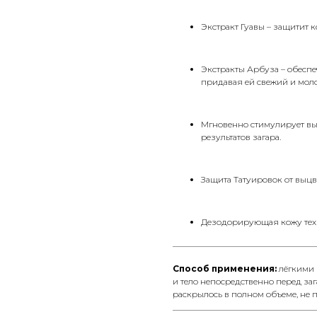
Экстракт Гуавы – защитит 
Экстракты Арбуза – обеспе
придавая ей свежий и мол
Мгновенно стимулирует вы
результатов загара.
Защита Татуировок от выцв
Дезодорирующая кожу тех
__________________________________
Способ применения:
лёгкими
и тело непосредственно перед заг
раскрылось в полном объеме, не 
__________________________________