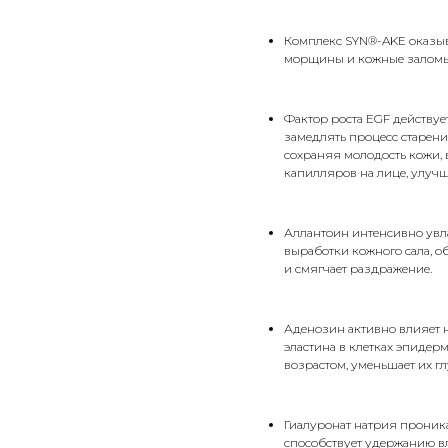
Комплекс SYN®-AKE оказыв
морщины и кожные заломы, 
Фактор роста EGF действуе
замедлять процесс старени
сохраняя молодость кожи, 
капилляров на лице, улучш
Аллантоин интенсивно увл
выработки кожного сала, о
и смягчает раздражение.
Аденозин активно влияет н
эластина в клетках эпидер
возрастом, уменьшает их г
Гиалуронат натрия проника
способствует удержанию вл