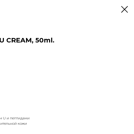
U CREAM, 50ml.
м U и пептидами
вительной кожи