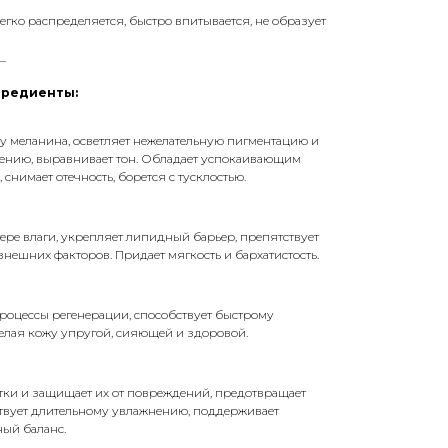
легко распределяется, быстро впитывается, не образует
_
гредиенты:
у меланина, осветляет нежелательную пигментацию и
вению, выравнивает тон. Обладает успокаивающим
снимает отечность, борется с тусклостью.
ере влаги, укрепляет липидный барьер, препятствует
нешних факторов. Придает мягкость и бархатистость.
процессы регенерации, способствует быстрому
лая кожу упругой, сияющей и здоровой.
тки и защищает их от повреждений, предотвращает
ствует длительному увлажнению, поддерживает
ый баланс.