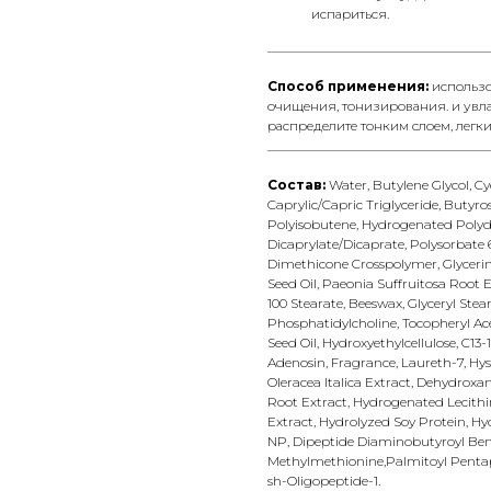
испариться.
__________________________________
Способ применения:
использо
очищения, тонизирования. и увл
распределите тонким слоем, лег
__________________________________
Состав:
Water, Butylene Glycol, Cy
Caprylic/Capric Triglyceride, Buty
Polyisobutene, Hydrogenated Polydec
Dicaprylate/Dicaprate, Polysorbate 
Dimethicone Crosspolymer, Glycerin,
Seed Oil, Paeonia Suffruitosa Root 
100 Stearate, Beeswax, Glyceryl Ste
Phosphatidylcholine, Tocopheryl Ace
Seed Oil, Hydroxyethylcellulose, C13-
Adenosin, Fragrance, Laureth-7, Hys
Oleracea Italica Extract, Dehydro
Root Extract, Hydrogenated Lecithi
Extract, Hydrolyzed Soy Protein, H
NP, Dipeptide Diaminobutyroyl Benzy
Methylmethionine,Palmitoyl Pentape
sh-Oligopeptide-1.