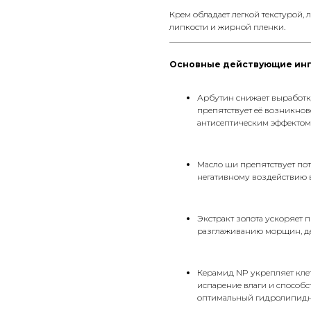
Крем обладает легкой текстурой, 
липкости и жирной пленки.
__________________________________
Основные действующие ин
Арбутин снижает выработк
препятствует её возникно
антисептическим эффектом, 
Масло ши препятствует пот
негативному воздействию в
Экстракт золота ускоряет 
разглаживанию морщин, де
Керамид NP укрепляет кле
испарение влаги и способ
оптимальный гидролипидн