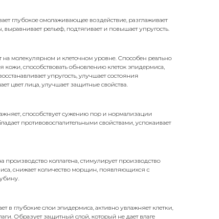
ает глубокое омолаживающее воздействие, разглаживает
выравнивает рельеф, подтягивает и повышает упругость.
т на молекулярном и клеточном уровне. Способен реально
я кожи, способствовать обновлению клеток эпидермиса,
восстанавливает упругость, улучшает состояния
ает цвет лица, улучшает защитные свойства.
ажняет, способствует сужению пор и нормализации
бладает противовоспалительными свойствами, успокаивает
а производство коллагена, стимулирует производство
миса, снижает количество морщин, появляющихся с
лубину.
ет в глубокие слои эпидермиса, активно увлажняет клетки,
аги. Образует защитный слой, который не дает влаге