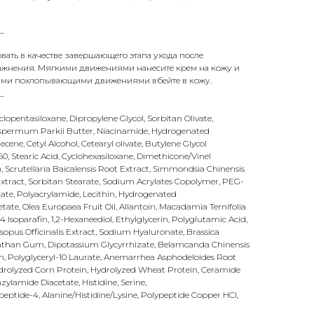
_
вать в качестве завершающего этапа ухода после
ажнения. Мягкими движениями нанесите крем на кожу и
кими похлопывающими движениями вбейте в кожу.
_
clopentasiloxane, Dipropylene Glycol, Sorbitan Olivate,
rospermum Parkii Butter, Niacinamide, Hydrogenated
ene, Cetyl Alcohol, Cetearyl olivate, Butylene Glycol
60, Stearic Acid, Cyclohexasiloxane, Dimethicone/Vinel
 Scrutellaria Baicalensis Root Extract, Simmondsia Chinensis
Extract, Sorbitan Stearate, Sodium Acrylates Copolymer, PEG-
arate, Polyacrylamide, Lecithin, Hydrogenated
tate, Olea Europaea Fruit Oil, Allantoin, Macadamia Ternifolia
14 Isoparafin, 1,2-Hexaneediol, Ethylglycerin, Polyglutamic Acid,
sopus Officinalis Extract, Sodium Hyaluronate, Brassica
xanthan Gum, Dipotassium Glycyrrhizate, Belamcanda Chinensis
n, Polyglyceryl-10 Laurate, Anemarrhea Asphodeloides Root
ydrolyzed Corn Protein, Hydrolyzed Wheat Protein, Ceramide
lamide Diacetate, Histidine, Serine,
ptide-4, Alanine/Histidine/Lysine, Polypeptide Copper HCI,