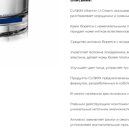
Описание:
CUSKIN Vitamin U Cream оказывае
разглаживает морщинки и кожные 
Крем борется с нежелательными 
придает коже мягкое естественное
Средство активно борется с воз
Укрепляет волокна эпидермиса, в
эластина, делает кожу более плотн
Улучшает цвет лица, устраняет ту
Продукты CUSKIN предназначены 
формулах, разработанных в собст
В самом названии два основных и
Главным действующим компонент
уникальный источник аминокисло
Активно заживляет ранки и ожог
успокаивает воспалительные про