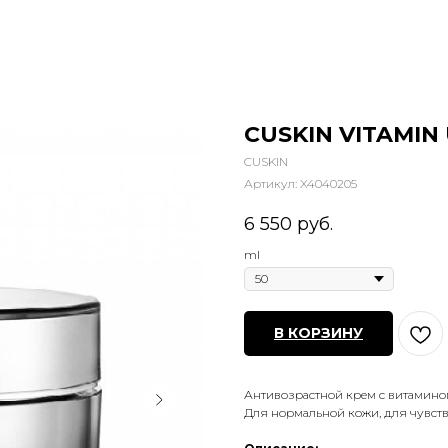
CUSKIN VITAMIN 
CUSKIN
Артикул:
X4040205
6 550
руб.
ml
В КОРЗИНУ
Антивозрастной крем с витамино
Для нормальной кожи, для чувст