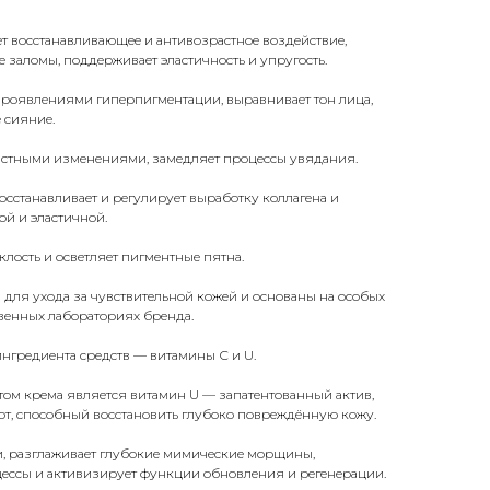
т восстанавливающее и антивозрастное воздействие,
заломы, поддерживает эластичность и упругость.
проявлениями гиперпигментации, выравнивает тон лица,
 сияние.
растными изменениями, замедляет процессы увядания.
осстанавливает и регулирует выработку коллагена и
ой и эластичной.
склость и осветляет пигментные пятна.
для ухода за чувствительной кожей и основаны на особых
венных лабораториях бренда.
нгредиента средств — витамины С и U.
ом крема является
витамин U
— запатентованный актив,
т, способный восстановить глубоко повреждённую кожу.
и, разглаживает глубокие мимические морщины,
цессы и активизирует функции обновления и регенерации.