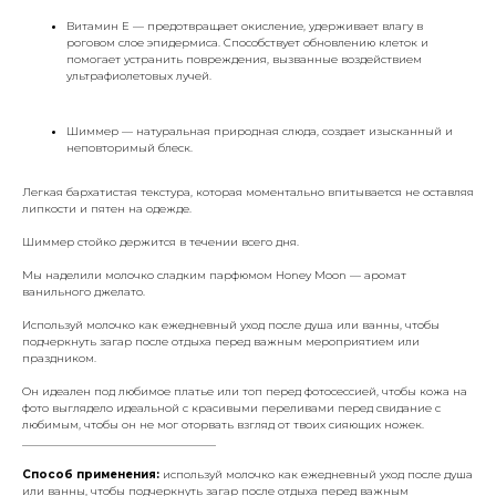
Витамин Е — предотвращает окисление, удерживает влагу в
роговом слое эпидермиса. Способствует обновлению клеток и
помогает устранить повреждения, вызванные воздействием
ультрафиолетовых лучей.
Шиммер — натуральная природная слюда, создает изысканный и
неповторимый блеск.
Легкая бархатистая текстура, которая моментально впитывается не оставляя
липкости и пятен на одежде.
Шиммер стойко держится в течении всего дня.
Мы наделили молочко сладким парфюмом Honey Moon — аромат
ванильного джелато.
Используй молочко
как ежедневный уход после душа или ванны, чтобы
подчеркнуть загар после отдыха перед важным мероприятием или
праздником.
Он идеален под любимое платье или топ перед фотосессией, чтобы кожа на
фото выглядело идеальной с красивыми переливами перед свидание с
любимым, чтобы он не мог оторвать взгляд от твоих сияющих ножек.
___________________________________
Способ применения:
используй молочко как ежедневный уход после душа
или ванны, чтобы подчеркнуть загар после отдыха перед важным