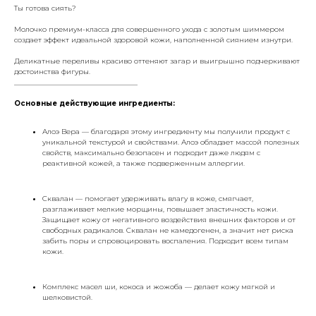
Ты готова сиять?
Молочко премиум-класса для совершенного ухода с золотым шиммером
создает эффект идеальной здоровой кожи, наполненной сиянием изнутри.
Деликатные переливы красиво оттеняют загар и выигрышно подчеркивают
достоинства фигуры.
___________________________________
Основные действующие ингредиенты:
Алоэ Вера — благодаря этому ингредиенту мы получили продукт с
уникальной текстурой и свойствами. Алоэ обладает массой полезных
свойств, максимально безопасен и подходит даже людям с
реактивной кожей, а также подверженным аллергии.
Сквалан — помогает удерживать влагу в коже, смягчает,
разглаживает мелкие морщины, повышает эластичность кожи.
Защищает кожу от негативного воздействия внешних факторов и от
свободных радикалов. Сквалан не камедогенен, а значит нет риска
забить поры и спровоцировать воспаления. Подходит всем типам
кожи.
Комплекс масел ши, кокоса и жожоба — делает кожу мягкой и
шелковистой.