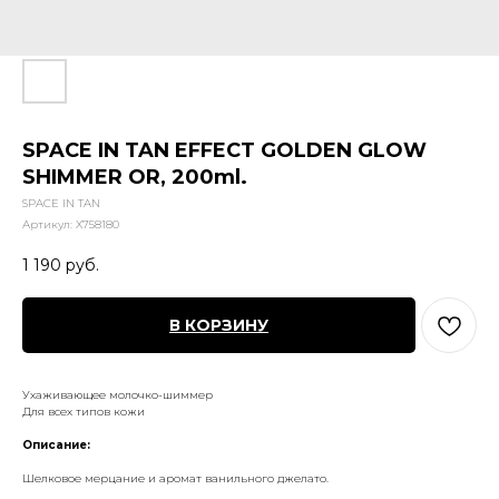
SPACE IN TAN EFFECT GOLDEN GLOW
SHIMMER OR, 200ml.
SPACE IN TAN
Артикул:
X758180
1 190
руб.
В КОРЗИНУ
Ухаживающее молочко-шиммер
Для всех типов кожи
Описание:
Шелковое мерцание и аромат ванильного джелато.