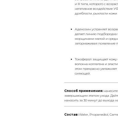
и III типа, которого с воз
негативное воздействие У
дряблости, рыхлости кожи
Аденозин устраняет возра
делает линию подбородка б
морщинами малой и средней
затормаживая появление п
Токоферол защищает кожу о
волокна коллагена и эласт
этом прекрасно увлажняет 
сияющей.
__________________________________
Способ применения:
нанесите
завершающим этапом ухода. Дайте
наносить за 30 минут до выхода н
__________________________________
Состав:
Water, Propanediol, Camell