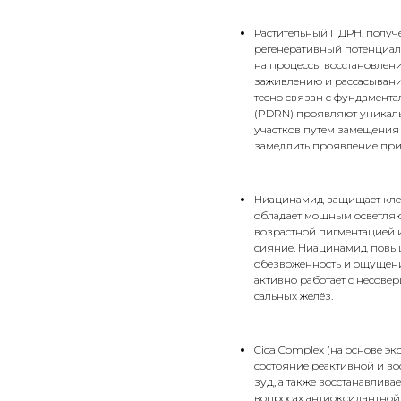
Растительный ПДРН, получ
регенеративный потенциал
на процессы восстановлен
заживлению и рассасывани
тесно связан с фундамент
(PDRN) проявляют уникал
участков путем замещения 
замедлить проявление при
Ниацинамид защищает клетк
обладает мощным осветляю
возрастной пигментацией и
сияние. Ниацинамид повыш
обезвоженность и ощущени
активно работает с несове
сальных желёз.
Cica Complex (на основе эк
состояние реактивной и во
зуд, а также восстанавлив
вопросах антиоксидантной 