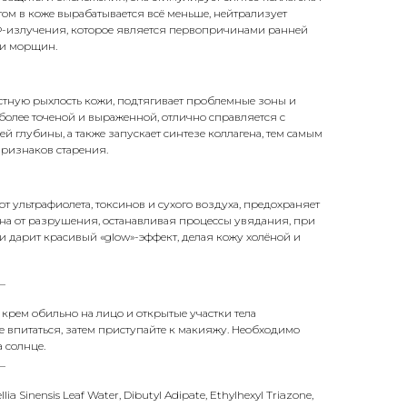
растом в коже вырабатывается всё меньше, нейтрализует
Ф-излучения, которое является первопричинами ранней
 и морщин.
стную рыхлость кожи, подтягивает проблемные зоны и
олее точеной и выраженной, отлично справляется с
 глубины, а также запускает синтезе коллагена, тем самым
ризнаков старения.
т ультрафиолета, токсинов и сухого воздуха, предохраняет
ина от разрушения, останавливая процессы увядания, при
и дарит красивый «glow»-эффект, делая кожу холёной и
_
 крем обильно на лицо и открытые участки тела
 впитаться, затем приступайте к макияжу. Необходимо
а солнце.
_
ia Sinensis Leaf Water, Dibutyl Adipate, Ethylhexyl Triazone,