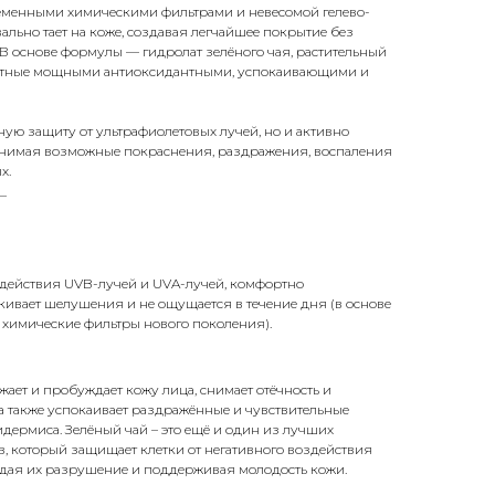
еменными химическими фильтрами и невесомой гелево-
ально тает на коже, создавая легчайшее покрытие без
В основе формулы — гидролат зелёного чая, растительный
вестные мощными антиоксидантными, успокаивающими и
ную защиту от ультрафиолетовых лучей, но и активно
 снимая возможные покраснения, раздражения, воспаления
х.
_
здействия UVB-лучей и UVA-лучей, комфортно
кивает шелушения и не ощущается в течение дня (в основе
 химические фильтры нового поколения).
жает и пробуждает кожу лица, снимает отёчность и
а также успокаивает раздражённые и чувствительные
идермиса. Зелёный чай – это ещё и один из лучших
, который защищает клетки от негативного воздействия
ая их разрушение и поддерживая молодость кожи.