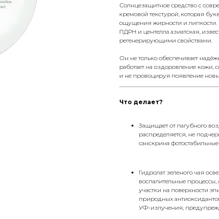
Солнцезащитное средство с совр
кремовой текстурой, которая букв
ощущения жирности и липкости. 
ПДРН и центелла азиатская, из
регенерирующими свойствами.
Он не только обеспечивает надёж
работает на оздоровление кожи,
и не провоцируя появление новы
__________________________________
Что делает?
Защищает от пагубного во
распределяется, не подчер
санскрина фотостабильные
Гидролат зеленого чая осве
воспалительные процессы, 
участки на поверхности эп
природных антиоксидантов
УФ-излучения, предупрежд