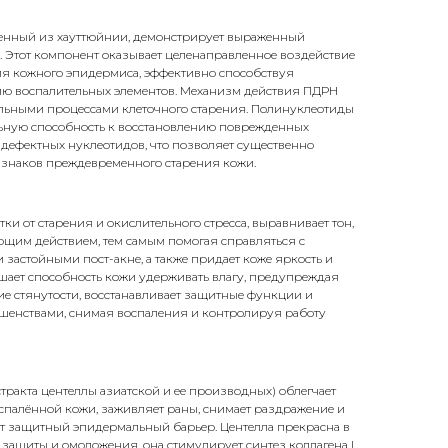
енный из хауттюйнии, демонстрирует выраженный
. Этот компонент оказывает целенаправленное воздействие
ия кожного эпидермиса, эффективно способствуя
ю воспалительных элементов. Механизм действия ПДРН
альными процессами клеточного старения. Полинуклеотиды
ьную способность к восстановлению поврежденных
дефектных нуклеотидов, что позволяет существенно
знаков преждевременного старения кожи.
и от старения и окислительного стресса, выравнивает тон,
щим действием, тем самым помогая справляться с
 застойными пост-акне, а также придает коже яркость и
ает способность кожи удерживать влагу, предупреждая
е стянутости, восстанавливает защитные функции и
ршенствами, снимая воспаления и контролируя работу
стракта центеллы азиатской и ее производных) облегчает
спалённой кожи, заживляет раны, снимает раздражение и
ает защитный эпидермальный барьер. Центелла прекрасна в
защиты и омоложения, она стимулирует синтез коллагена I