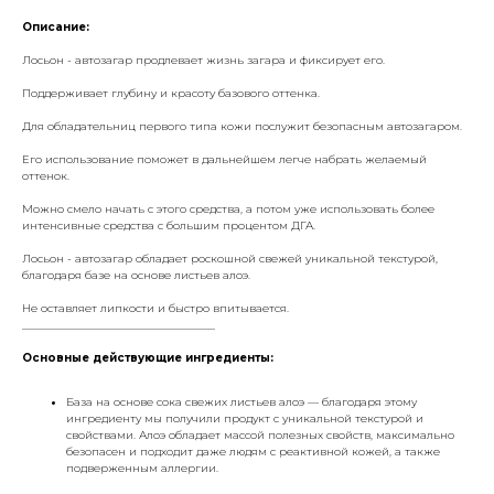
Описание:
Лосьон - автозагар продлевает жизнь загара и фиксирует его.
Поддерживает глубину и красоту базового оттенка.
Для обладательниц первого типа кожи послужит безопасным автозагаром.
Его использование поможет в дальнейшем легче набрать желаемый
оттенок.
Можно смело начать с этого средства, а потом уже использовать более
интенсивные средства с большим процентом ДГА.
Лосьон - автозагар обладает роскошной свежей уникальной текстурой,
благодаря базе на основе листьев алоэ.
Не оставляет липкости и быстро впитывается.
___________________________________
Основные действующие ингредиенты:
База на основе сока свежих листьев алоэ — благодаря этому
ингредиенту мы получили продукт с уникальной текстурой и
свойствами. Алоэ обладает массой полезных свойств, максимально
безопасен и подходит даже людям с реактивной кожей, а также
подверженным аллергии.