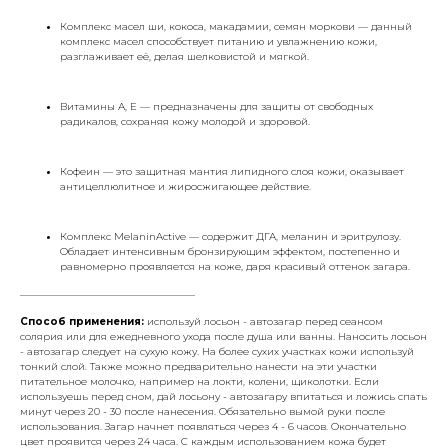
Комплекс масел ши, кокоса, макадамии, семян моркови — данный
комплекс масел способствует питанию и увлажнению кожи,
разглаживает её, делая шелковистой и мягкой.
Витамины А, Е — предназначены для защиты от свободных
радикалов, сохраняя кожу молодой и здоровой.
Кофеин — это защитная мантия липидного слоя кожи, оказывает
антицеллюлитное и жиросжигающее действие.
Комплекс MelaninActivе — содержит ДГА, меланин и эритрулозу.
Обладает интенсивным бронзирующим эффектом, постепенно и
равномерно проявляется на коже, даря красивый оттенок загара.
___________________________________
Способ применения:
используй лосьон - автозагар перед сеансом
солярия или для ежедневного ухода после душа или ванны. Наносить лосьон
- автозагар следует на сухую кожу. На более сухих участках кожи используй
тонкий слой. Также можно предварительно нанести на эти участки
питательное молочко, например на локти, колени, щиколотки. Если
используешь перед сном, дай лосьону - автозагару впитаться и ложись спать
минут через 20 - 30 после нанесения. Обязательно вымой руки после
использования. Загар начнет появляться через 4 - 6 часов. Окончательно
цвет проявится через 24 часа. С каждым использованием кожа будет