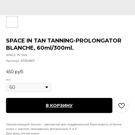
SPACE IN TAN TANNING-PROLONGATOR
BLANCHE, 60ml/300ml.
SPACE IN TAN
Артикул:
X7054907
450
руб.
ml
В КОРЗИНУ
Увлажняющий лосьон - автозагар для поддержания бронзового оттенка
кожи с маслом макадамии, витамином А и Е
Для всех типов кожи