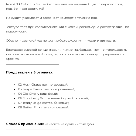
Rom&Nd Color Lip Matte обеспечивает насыщенный цвет с первого слоя,
подчёркивая форму губ.
Не сушит, ухаживает и сохраняет комфорт в течение дня.
Текстура тает при соприкосновении с кожей, равномерно распределяясь по
поверхности.
Обеспечивает стойкое покрытие без ощущения тяжести и липкости.
Благодаря высокой концентрации пигмента, бальзам можно использовать
как в качестве плотной помады, так и в качестве тинта для градиентного
эффекта.
___________________________________
Представлен в 6 оттенках:
02 Hush Grape нежно-розовый;
03 Taupe Dawn светло-коричневый;
04 Old Cherry вишнёвый;
06 Strawberry Whip светлый яркий розовый;
07 Teddy Beige светло-бежевый;
08 Butter Pink пыльно-розовый.
___________________________________
Способ применения:
нанесите на сухие чистые губы.
___________________________________