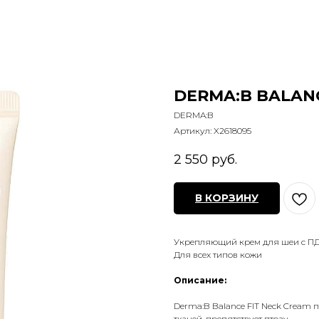
DERMA:B BALANC
DERMA:B
Артикул:
X2618095
2 550
руб.
В КОРЗИНУ
Укрепляющий крем для шеи с П
Для всех типов кожи
Описание:
Derma:B Balance FIT Neck Cream 
тканей, препятствует птозу.