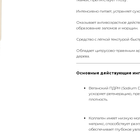
Интенсивно питает, устраняет сух
Оказывает антивозрастное действ
образование заломов и морщин.
Средство с лёгкой текстурой быст
Обладает цитрусово-травяным ар
дерева.
__________________________________
Основные действующие ин
Веганский ПДРН (Sodium DN
ускоряет регенерацию, пр
плотность.
Коллаген имеет низкую мо
матрикс, способствует ра
обеспечивает глубокое увл