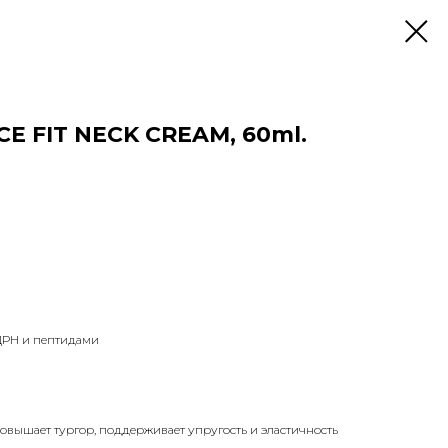
E FIT NECK CREAM, 60ml.
ДРН и пептидами
повышает тургор, поддерживает упругость и эластичность