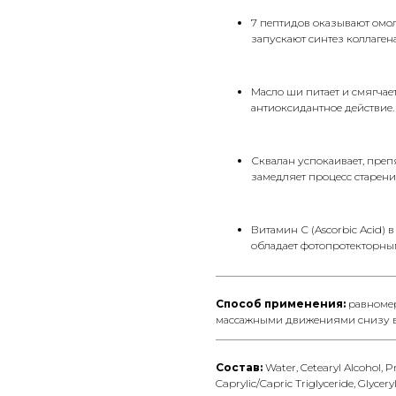
7 пептидов оказывают омо
запускают синтез коллаген
Масло ши питает и смягчает
антиоксидантное действие.
Сквалан успокаивает, преп
замедляет процесс старени
Витамин С (Ascorbic Acid) 
обладает фотопротекторным
__________________________________
Способ применения:
равномер
массажными движениями снизу в
__________________________________
Состав:
Water, Cetearyl Alcohol, 
Caprylic/Capric Triglyceride, Glycer