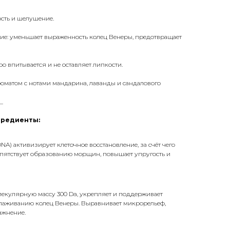
ость и шелушение.
ие: уменьшает выраженность колец Венеры, предотвращает
ро впитывается и не оставляет липкости.
оматом с нотами мандарина, лаванды и сандалового
_
гредиенты:
A) активизирует клеточное восстановление, за счёт чего
епятствует образованию морщин, повышает упругость и
лекулярную массу 300 Da, укрепляет и поддерживает
зглаживанию колец Венеры. Выравнивает микрорельеф,
ажнение.