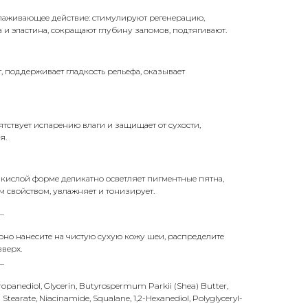
лаживающее действие: стимулируют регенерацию,
а и эластина, сокращают глубину заломов, подтягивают.
, поддерживает гладкость рельефа, оказывает
ятствует испарению влаги и защищает от сухости,
я.
в кислой форме деликатно осветляет пигментные пятна,
 свойством, увлажняет и тонизирует.
_
но нанесите на чистую сухую кожу шеи, распределите
верх.
_
Propanediol, Glycerin, Butyrospermum Parkii (Shea) Butter,
yl Stearate, Niacinamide, Squalane, 1,2-Hexanediol, Polyglyceryl-