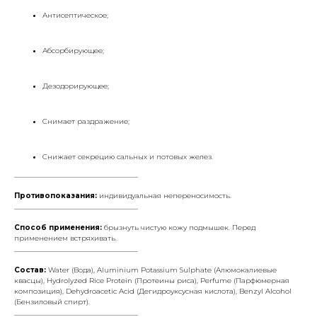
Антисептическое;
Абсорбирующее;
Дезодорирующее;
Снимает раздражение;
Снижает секрецию сальных и потовых желез.
___________________________________
Противопоказания:
индивидуальная непереносимость.
___________________________________
Способ применения:
брызнуть чистую кожу подмышек. Перед
применением встряхивать.
___________________________________
Состав:
Water (Вода), Aluminium Potassium Sulphate (Алюмокалиевые
квасцы), Hydrolyzed Rice Protein (Протеины риса), Perfume (Парфюмерная
композиция), Dehydroacetic Acid (Дегидроуксусная кислота), Benzyl Alcohol
(Бензиловый спирт).
___________________________________