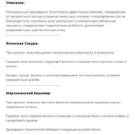
Описание:
Минеральный дезодорант Anaminerals эффективно работает, предохраняя
от неприятного запаха в течение всего дня, снижает потоотделение (но не
блокирует его), протеины риса увлажняют и нормализуют обменные
процессы, поддерживая гидролипидный баланс, успокаивает
раздражённую, чувствительную кожу.
___________________________________
Японская Сакура:
Про аромат: нежный аромат лепестков роз, бергамота и апельсина.
Средняя нота жасмина, чарующей фиалки и сладкие ноты малины, сливы и
кокоса.
Сандал, мускус, ваниль и шоколад завершают эту композицию, оставляя
невероятный шлейф.
___________________________________
Марокканский Кашемир:
Про аромат: нежный, как само волокно, марокканский кашемир окутан
пудровыми нотами.
Средняя нота сладкой ванили и лаванды и мускусная база с нотами амбры и
сандалового дерева.
Дезодорант Anaminerals обладает следующими свойствами: