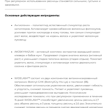
При регулярном использовании ресницы становятся сильными, густыми и
здоровыми.
__________________________________
Основные действующие ингредиенты:
Ангиогенин – полипептид, естественный стимулятор роста
капилляров. Активизирует кровоснабжение волосяных фолликулов,
усиливая приток кислорода в кожу головы, тем самым стимулирует
рост волос, воздействует на корень волоса и укрепляет волосяную
луковицу.
AKOSKY®AZUKI – активный комплекс экстрактов зародышей семян
клевера и бобов мунг. Продлевает стадию анагена волоса (активный
рост) и уменьшает стадию телогена волоса (стадия отдыха). Помогает
укрепить волос, стимулируя и активизируя клетки дермального
сосочка и факторов роста.
WIDELASH™ состоит из двух компонентов: витаминизированный
матрикин Biotinyl-GHK (BiotinylGly-His-Lys) и пантенол (В5).
Обеспечивает оптимальное укрепление волос, увеличивает гибкость
и упругость, снижает ломкость. Питает и укрепляет луковицы,
уменьшает преждевременное выпадение. Клинические
исследования показали, что при регулярном применении в течение
15 дней WIDELASH™ способствует увеличению: длины ресниц в 2,7
раз; объема ресниц в 3 раза; толщины ресниц в 2,6 раз. Значительно
снижает потерю ресниц в процессе снятия декоративной косметики.