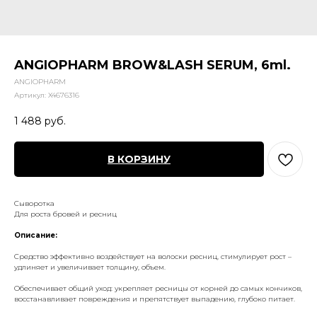
ANGIOPHARM BROW&LASH SERUM, 6ml.
ANGIOPHARM
Артикул:
X4676316
1 488
руб.
В КОРЗИНУ
Сыворотка
Для роста бровей и ресниц
Описание:
Средство эффективно воздействует на волоски ресниц, стимулирует рост –
удлиняет и увеличивает толщину, объем.
Обеспечивает общий уход: укрепляет ресницы от корней до самых кончиков,
восстанавливает повреждения и препятствует выпадению, глубоко питает.