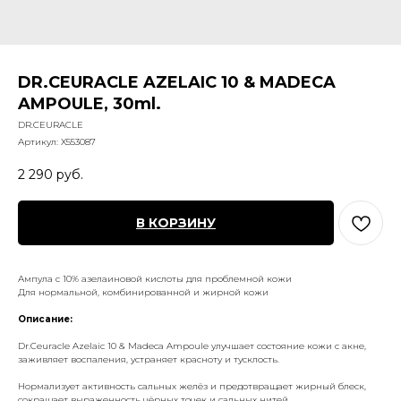
DR.CEURACLE AZELAIC 10 & MADECA
AMPOULE, 30ml.
DR.CEURACLE
Артикул:
X553087
2 290
руб.
В КОРЗИНУ
Ампула с 10% азелаиновой кислоты для проблемной кожи
Для нормальной, комбинированной и жирной кожи
Описание:
Dr.Ceuracle Azelaic 10 & Madeca Ampoule улучшает состояние кожи с акне,
заживляет воспаления, устраняет красноту и тусклость.
Нормализует активность сальных желёз и предотвращает жирный блеск,
сокращает выраженность чёрных точек и сальных нитей.