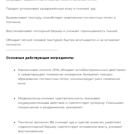
Продукт успокаивает раздражённую кожу и снимает зуд.
Выравнивает текстуру, способствует осветлению пигментных пятен и
постакне.
Восстанавливает липидный барьер и снижает проницаемость тканей.
Обладает лёгкой гелевой текстурой, быстро впитывается и не оставляет
липкости.
___________________________________
Основные действующие ингредиенты:
Азелаиновая кислота (10%) обладает антибактериальным действием
и предотвращает появление комедонов. Замедляет процесс
образования пигментных пятен, минимизирует риск появления
акне.
Мадекассосид снижает чувствительность, оказывает
сосудоукрепляющее действие и препятствует куперозу. Уменьшает
покраснение и раздражение, заживляет.
Пантенол (витамин B5) снимает зуд и чувство жжения, укрепляет
гидролипидный барьер, препятствует испарению влаги, ускоряет
восстановление.