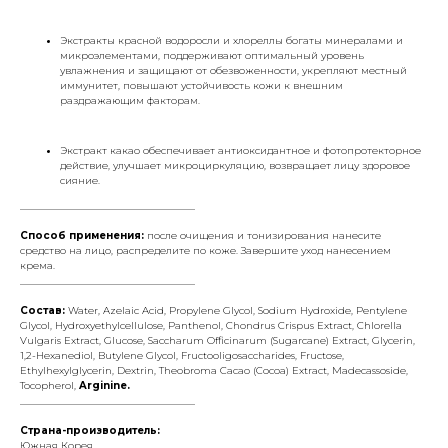
Экстракты красной водоросли и хлореллы богаты минералами и
микроэлементами, поддерживают оптимальный уровень
увлажнения и защищают от обезвоженности, укрепляют местный
иммунитет, повышают устойчивость кожи к внешним
раздражающим факторам.
Экстракт какао обеспечивает антиоксидантное и фотопротекторное
действие, улучшает микроциркуляцию, возвращает лицу здоровое
сияние.
___________________________________
Способ применения:
после очищения и тонизирования нанесите
средство на лицо, распределите по коже. Завершите уход нанесением
крема.
___________________________________
Состав:
Water, Azelaic Acid, Propylene Glycol, Sodium Hydroxide, Pentylene
Glycol, Hydroxyethylcellulose, Panthenol, Chondrus Crispus Extract, Chlorella
Vulgaris Extract, Glucose, Saccharum Officinarum (Sugarcane) Extract, Glycerin,
1,2-Hexanediol, Butylene Glycol, Fructooligosaccharides, Fructose,
Ethylhexylglycerin, Dextrin, Theobroma Cacao (Cocoa) Extract, Madecassoside,
Tocopherol,
Arginine.
___________________________________
Страна-производитель:
Южная Корея