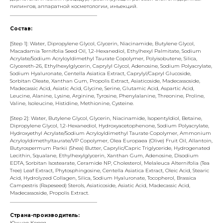
пилингов, аппаратной косметологии, инъекций.
___________________________________
Состав:
[Step 1]: Water, Dipropylene Glycol, Glycerin, Niacinamide, Butylene Glycol,
Macadamia Ternifolia Seed Oil, 1,2-Hexanediol, Ethylhexyl Palmitate, Sodium
Acrylate/Sodium Acryloyldimethyl Taurate Copolymer, Polyisobutene, Silica,
Glycereth-26, Ethylhexylglycerin, Caprylyl Glycol, Adenosine, Sodium Polyacrylate,
Sodium Hyaluronate, Centella Asiatica Extract, Caprylyl/Capryl Glucoside,
Sorbitan Oleate, Xanthan Gum, Propolis Extract, Asiaticoside, Madecassoside,
Madecassic Acid, Asiatic Acid, Glycine, Serine, Glutamic Acid, Aspartic Acid,
Leucine, Alanine, Lysine, Arginine, Tyrosine, Phenylalanine, Threonine, Proline,
Valine, Isoleucine, Histidine, Methionine, Cysteine.
[Step 2]: Water, Butylene Glycol, Glycerin, Niacinamide, Isopentyldiol, Betaine,
Dipropylene Glycol, 1,2-Hexanediol, Hydroxyacetophenone, Sodium Polyacrylate,
Hydroxyethyl Acrylate/Sodium Acryloyldimethyl Taurate Copolymer, Ammonium
Acryloyldimethyltaurate/VP Copolymer, Olea Europaea (Olive) Fruit Oil, Allantoin,
Butyrospermum Parkii (Shea) Butter, Caprylic/Capric Triglyceride, Hydrogenated
Lecithin, Squalane, Ethylhexylglycerin, Xanthan Gum, Adenosine, Disodium
EDTA, Sorbitan Isostearate, Ceramide NP, Cholesterol, Melaleuca Alternifolia (Tea
Tree) Leaf Extract, Phytosphingosine, Centella Asiatica Extract, Oleic Acid, Stearic
Acid, Hydrolyzed Collagen, Silica, Sodium Hyaluronate, Tocopherol, Brassica
Campestris (Rapeseed) Sterols, Asiaticoside, Asiatic Acid, Madecassic Acid,
Madecassoside, Propolis Extract.
___________________________________
Страна-производитель:
Южная Корея