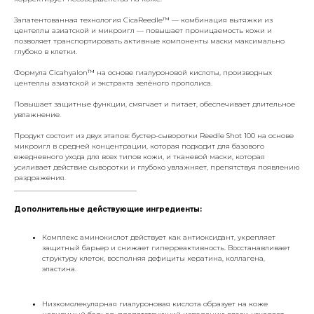
Запатентованная технология CicaReedle™ — комбинация вытяжки из
центеллы азиатской и микроигл — повышает проницаемость кожи и
позволяет транспортировать активные компоненты маски максимально
глубоко в клетки.
Формула Cicahyalon™ на основе гиалуроновой кислоты, производных
центеллы азиатской и экстракта зелёного прополиса.
Повышает защитные функции, смягчает и питает, обеспечивает длительное
увлажнение.
Продукт состоит из двух этапов: бустер-сыворотки Reedle Shot 100 на основе
микроигл в средней концентрации, которая подходит для базового
ежедневного ухода для всех типов кожи, и тканевой маски, которая
усиливает действие сыворотки и глубоко увлажняет, препятствуя появлению
раздражения.
___________________________________
Дополнительные действующие ингредиенты:
Комплекс аминокислот действует как антиоксидант, укрепляет
защитный барьер и снижает гиперреактивность. Восстанавливает
структуру клеток, восполняя дефициты кератина, коллагена,
эластина.
Низкомолекулярная гиалуроновая кислота образует на коже