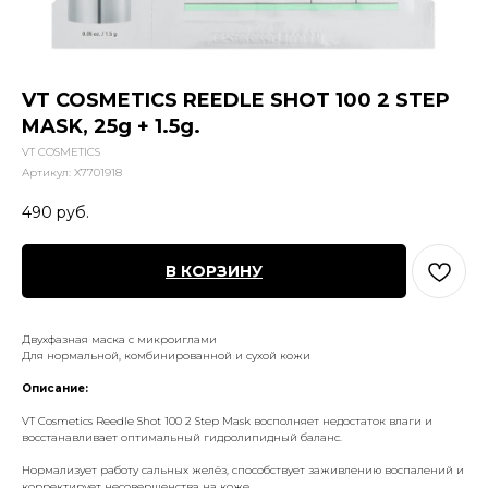
VT COSMETICS REEDLE SHOT 100 2 STEP
MASK, 25g + 1.5g.
VT COSMETICS
Артикул:
X7701918
490
руб.
В КОРЗИНУ
Двухфазная маска с микроиглами
Для нормальной, комбинированной и сухой кожи
Описание:
VT Cosmetics Reedle Shot 100 2 Step Mask восполняет недостаток влаги и
восстанавливает оптимальный гидролипидный баланс.
Нормализует работу сальных желёз, способствует заживлению воспалений и
корректирует несовершенства на коже.