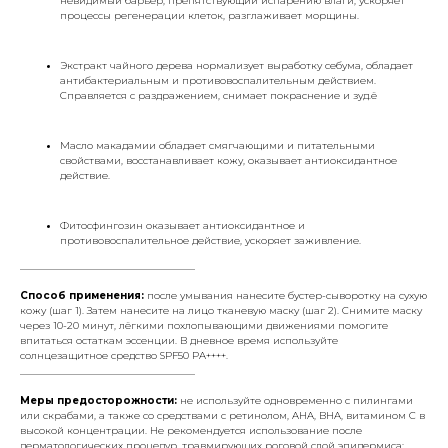
невидимый барьер, препятствующий испарению влаги, ускоряет
процессы регенерации клеток, разглаживает морщины.
Экстракт чайного дерева нормализует выработку себума, обладает
антибактериальным и противовоспалительным действием.
Справляется с раздражением, снимает покраснение и зуд.ё
Масло макадамии обладает смягчающими и питательными
свойствами, восстанавливает кожу, оказывает антиоксидантное
действие.
Фитосфингозин оказывает антиоксидантное и
противовоспалительное действие, ускоряет заживление.
___________________________________
Способ применения:
после умывания нанесите бустер-сыворотку на сухую
кожу (шаг 1). Затем нанесите на лицо тканевую маску (шаг 2). Снимите маску
через 10-20 минут, лёгкими похлопывающими движениями помогите
впитаться остаткам эссенции. В дневное время используйте
солнцезащитное средство SPF50 PA++++.
___________________________________
Меры предосторожности:
не используйте одновременно с пилингами
или скрабами, а также со средствами с ретинолом, AHA, BHA, витамином C в
высокой концентрации. Не рекомендуется использование после
дерматологических процедур, травмирующих роговой слой эпидермиса: