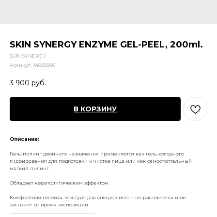
SKIN SYNERGY ENZYME GEL-PEEL, 200ml.
SKIN SYNERGY
Артикул:
X4085996
3 900
руб.
В КОРЗИНУ
Описание:
Гель-пилинг двойного назначения применяется как гель холодного
гидрирования для подготовки к чистке лица или как самостоятельный
мягкий пилинг.
Обладает кератолитическим эффектом.
Комфортная гелевая текстура для специалиста – не растекается и не
засыхает во время экспозиции.
___________________________________