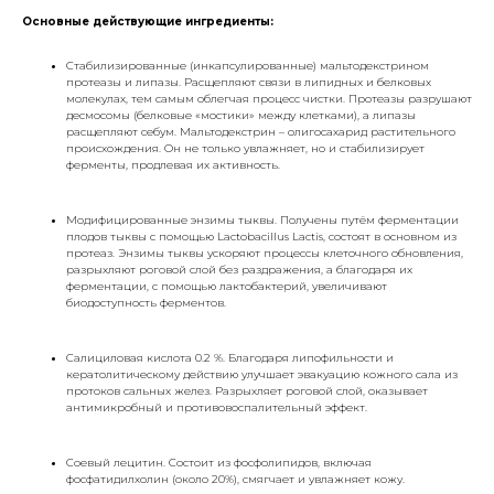
Основные действующие ингредиенты:
Стабилизированные (инкапсулированные) мальтодекстрином
протеазы и липазы. Расщепляют связи в липидных и белковых
молекулах, тем самым облегчая процесс чистки. Протеазы разрушают
десмосомы (белковые «мостики» между клетками), а липазы
расщепляют себум. Мальтодекстрин – олигосахарид растительного
происхождения. Он не только увлажняет, но и стабилизирует
ферменты, продлевая их активность.
Модифицированные энзимы тыквы. Получены путём ферментации
плодов тыквы с помощью Lactobacillus Lactis, состоят в основном из
протеаз. Энзимы тыквы ускоряют процессы клеточного обновления,
разрыхляют роговой слой без раздражения, а благодаря их
ферментации, с помощью лактобактерий, увеличивают
биодоступность ферментов.
Салициловая кислота 0.2 %. Благодаря липофильности и
кератолитическому действию улучшает эвакуацию кожного сала из
протоков сальных желез. Разрыхляет роговой слой, оказывает
антимикробный и противовоспалительный эффект.
Соевый лецитин. Состоит из фосфолипидов, включая
фосфатидилхолин (около 20%), смягчает и увлажняет кожу.