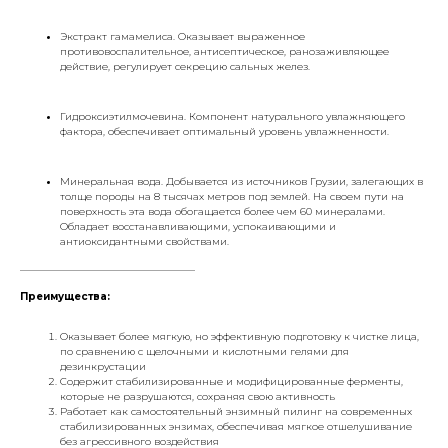
Экстракт гамамелиса. Оказывает выраженное
противовоспалительное, антисептическое, ранозаживляющее
действие, регулирует секрецию сальных желез.
Гидроксиэтилмочевина. Компонент натурального увлажняющего
фактора, обеспечивает оптимальный уровень увлажненности.
Минеральная вода. Добывается из источников Грузии, залегающих в
толще породы на 8 тысячах метров под землей. На своем пути на
поверхность эта вода обогащается более чем 60 минералами.
Обладает восстанавливающими, успокаивающими и
антиоксидантными свойствами.
___________________________________
Преимущества:
Оказывает более мягкую, но эффективную подготовку к чистке лица,
по сравнению с щелочными и кислотными гелями для
дезинкрустации
Содержит стабилизированные и модифицированные ферменты,
которые не разрушаются, сохраняя свою активность
Работает как самостоятельный энзимный пилинг на современных
стабилизированных энзимах, обеспечивая мягкое отшелушивание
без агрессивного воздействия