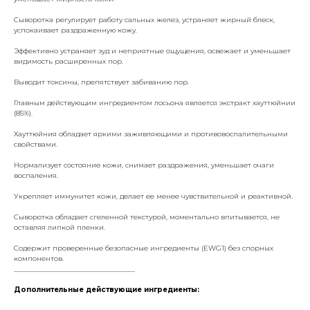
Сыворотка регулирует работу сальных желез, устраняет жирный блеск,
успокаивает раздраженную кожу.
Эффективно устраняет зуд и неприятные ощущения, освежает и уменьшает
видимость расширенных пор.
Выводит токсины, препятствует забиванию пор.
Главным действующим ингредиентом лосьона является экстракт хауттюйнии
(85%).
Хауттюйния обладает яркими заживляющими и противовоспалительными
свойствами.
Нормализует состояние кожи, снимает раздражения, уменьшает очаги
воспаления.
Укрепляет иммунитет кожи, делает ее менее чувствительной и реактивной.
Сыворотка обладает сгеленной текстурой, моментально впитывается, не
оставляя липкой пленки.
Содержит проверенные безопасные ингредиенты (EWG1) без спорных
компонентов.
___________________________________
Дополнительные действующие ингредиенты: