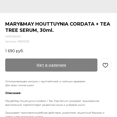
MARY&MAY HOUTTUYNIA CORDATA + TEA
TREE SERUM, 30ml.
MARY&MAY
Артикул:
X5525236
1 690
руб.
Нет в наличии
Успокаивающая ампула с хауттюйнией и чайным деревом
Для всех типов кожи
Описание:
Mary&May Houttuynia Cordata + Tea Tree Serum ускоряет заживление
воспалений, препятствует развитию акне и угревой сыпи.
Оказывает противомикробное действие, укрепляет защитный барьер и
уменьшает жирность кожи.