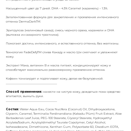
Насыщенный цвет до 7 дней. DHA – 4.3% Caramel (карамель) – 1.3%.
Запатентованная формула для закрепления и проявления интенсивного
оттенка DermaDarkTM.
Эритрулоза (малиновый сахар), смесь черного ореха, карамели и DHA
(вытяжка из сахарного тростника).
Помогают достичь интенсивного, и естественного оттенка, без желтизны.
Технология FadeDefyTM слива Какаду и масло Ши смягчают и увлажняют
кожу.
Экстракт Мака, витамин В и масла питают, кондиционируют кожу и
способствуют максимально равномерному проявлению оттенка.
Кофеин тонизирует и подтягивает кожу, делая ее безупречной.
___________________________________
Способ применения:
нанести на чистую кожу, дождаться пока средство
впитается, вымыть руки.
___________________________________
Состав:
Water Aqua Eau, Cocos Nucifera (Coconut) Oil, Dihydroxyacetone,
Glycerin, Caramel, Terminalia Ferdinandiana (Kakadu Plüm) Fruit Extract, Aloe
Barbadensis Leaf Juice, PEG-100 Stearate, Glyceryl Stearate, Hydroxyethyl
Acrylate/Sodium, Acryloyldimethyl Taurate Copolymer, Cetyl Alcohol,
Isohexadecane, Dimethicone, Xanthan Gum, Polysorbate 60, Disodium EDTA,