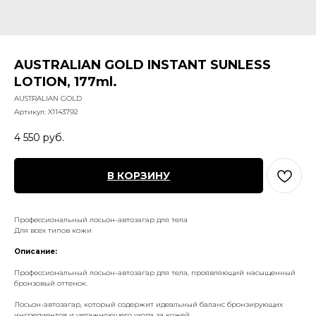
AUSTRALIAN GOLD INSTANT SUNLESS
LOTION, 177ml.
AUSTRALIAN GOLD
Артикул:
X1143792
4 550
руб.
В КОРЗИНУ
Профессиональный лосьон-автозагар для тела
Для всех типов кожи
Описание:
Профессиональный лосьон-автозагар для тела, проявляющий насыщенный
бронзовый оттенок.
Лосьон-автозагар, который содержит идеальный баланс бронзирующих
ингредиентов и увлажняющего ухода за кожей.