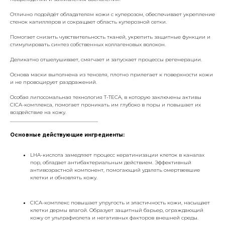
Отлично подойдёт обладателям кожи с куперозом, обеспечивает укрепление
стенок капилляров и сокращает область куперозной сетки.
Помогает снизить чувствительность тканей, укрепить защитные функции и
стимулировать синтез собственных коллагеновых волокон.
Деликатно отшелушивает, смягчает и запускает процессы регенерации.
Основа маски выполнена из тенселя, плотно прилегает к поверхности кожи
и не провоцирует раздражений.
Особая липосомальная технология T-TECA, в которую заключены активы
CICA-комплекса, помогает проникать им глубоко в поры и повышает их
воздействие на кожу.
___________________________________
Основные действующие ингредиенты:
LHA-кислота замедляет процесс кератинизации клеток в каналах
пор, обладает антибактериальным действием. Эффективный
антивозрастной компонент, помогающий удалять омертвевшие
клетки и обновлять кожу.
CICA-комплекс повышает упругость и эластичность кожи, насыщает
клетки дермы влагой. Образует защитный барьер, ограждающий
кожу от ультрафиолета и негативных факторов внешней среды.