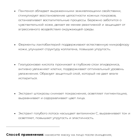
Пантенол обладает выраженными заживляющими свойствами,
стимулирует восстановление целостности кожных покровов,
останавливает воспалительные процессы. Бережно заботится о
чувствительной коже, делает ее менее реактивной и защищает от
агрессивного воздействия окружающей среды.
Ферменты лактобактерий поддерживают естественную микрофлору
кожи, улучшают структуру коллагена, повышая упругость.
Гиалуроновая кислота проникает в глубокие слои эпидермиса,
активно увлажняет клетки, поддерживает оптимальный уровень
увлажнения. Образует защитный слой, который не дает влаге
испариться.
Экстракт штокрозы снимает покраснения, осветляет пигментацию,
выравнивает и оздоравливает цвет лица.
Экстракт голубого лотоса насыщает витамином С, выравнивает тон и
осветляет, повышает упругость и эластичность.
___________________________________
Способ применения:
нанесите маску на лицо после очищения,