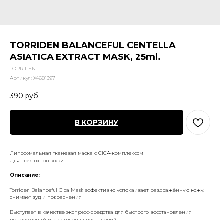
TORRIDEN BALANCEFUL CENTELLA
ASIATICA EXTRACT MASK, 25ml.
TORRIDEN
Артикул:
X4681397
390
руб.
В КОРЗИНУ
Липосомальная тканевая маска с CICA-комплексом
Для всех типов кожи
Описание:
Torriden Balanceful Cica Mask эффективно успокаивает раздражённую кожу,
снимает зуд и покраснения.
Выступает в качестве экспресс-средства для быстрого восстановления
повреждений и заживления воспалений.