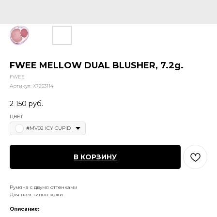
FWEE MELLOW DUAL BLUSHER, 7.2g.
FWEE
Артикул:
X7253114
2 150
руб.
ЦВЕТ
#MV02 ICY CUPID
В КОРЗИНУ
Румяна с двумя оттенками
Для всех типов кожи
Описание: