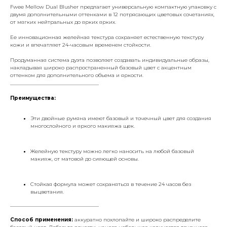
Fwee Mellow Dual Blusher предлагает универсальную компактную упаковку с
двумя дополнительными оттенками в 12 потрясающих цветовых сочетаниях,
от мягких нейтральных до ярких ярких.
Ее инновационная желейная текстура сохраняет естественную текстуру
кожи и впечатляет 24-часовым временем стойкости.
Продуманная система дуэта позволяет создавать индивидуальные образы,
накладывая широко распространенный базовый цвет с акцентным
оттенком для дополнительного объема и яркости.
___________________________________
Преимущества:
Эти двойные румяна имеют базовый и точечный цвет для создания
многослойного и яркого макияжа щек.
Желейную текстуру можно легко наносить на любой базовый
макияж, от матовой до сияющей основы.
Стойкая формула может сохраняться в течение 24 часов без
выцветания.
___________________________________
Способ применения:
аккуратно похлопайте и широко распределите